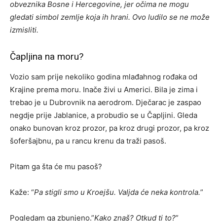
obveznika Bosne i Hercegovine, jer očima ne mogu
gledati simbol zemlje koja ih hrani. Ovo ludilo se ne može
izmisliti.
Čapljina na moru?
Vozio sam prije nekoliko godina mlađahnog rođaka od
Krajine prema moru. Inače živi u Americi. Bila je zima i
trebao je u Dubrovnik na aerodrom. Dječarac je zaspao
negdje prije Jablanice, a probudio se u Čapljini. Gleda
onako bunovan kroz prozor, pa kroz drugi prozor, pa kroz
šoferšajbnu, pa u rancu krenu da traži pasoš.
Pitam ga šta će mu pasoš?
Kaže: “
Pa stigli smo u Kroejšu. Valjda će neka kontrola.
”
Pogledam ga zbunjeno.”
Kako znaš? Otkud ti to?
”