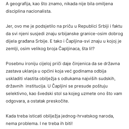
A geografija, kao što znamo, nikada nije bila omiljena
disciplina nacionalista.
Jer, ovo me je podsjetilo na priču u Republici Srbiji i faktu
da svi njeni susjedi znaju srbijanske granice-osim dobrog
dijela građana Srbije. E tako i Čapljina-svi znaju u kojoj je
zemlji, osim velikog broja Čapljinaca, šta li!?
Posebnu ironiju cijeloj priči daje činjenica da se državna
zastava uklanja u općini koja već godinama odbija
uskladiti vlastita obilježja s odlukama najviših sudskih,
državnih institucija. U Čapljini se presude poštuju
selektivno, kao švedski stol sa kojeg uzmete ono što vam
odgovara, a ostatak preskočite.
Kada treba isticati obilježja jednog-hrvatskog naroda,
nema problema. I ne treba ih biti!