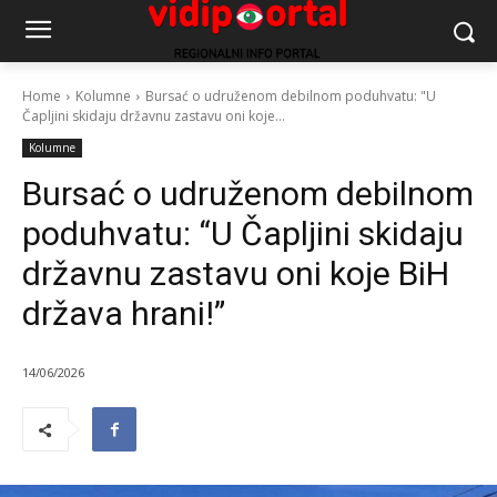
Home
Kolumne
Bursać o udruženom debilnom poduhvatu: "U
Čapljini skidaju državnu zastavu oni koje...
Kolumne
Bursać o udruženom debilnom
poduhvatu: “U Čapljini skidaju
državnu zastavu oni koje BiH
država hrani!”
14/06/2026