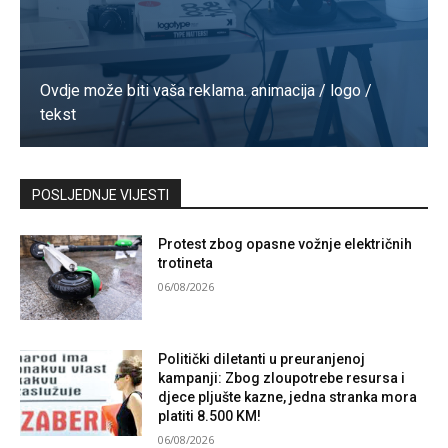
Ovdje može biti vaša reklama. animacija / logo /
tekst
Kontaktirajte nas
POSLJEDNJE VIJESTI
Protest zbog opasne vožnje električnih
trotineta
06/08/2026
Politički diletanti u preuranjenoj
kampanji: Zbog zloupotrebe resursa i
djece pljušte kazne, jedna stranka mora
platiti 8.500 KM!
06/08/2026