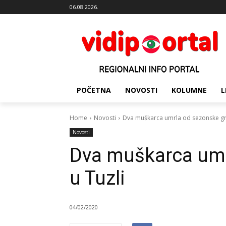
06.08.2026.
POČETNA
NOVOSTI
KOLUMNE
L
Home
Novosti
Dva muškarca umrla od sezonske gri
Novosti
Dva muškarca umr
u Tuzli
04/02/2020