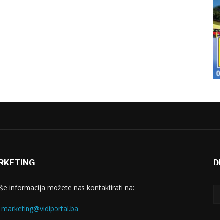
RKETING
D
iše informacija možete nas kontaktirati na:
:
marketing@vidiportal.ba