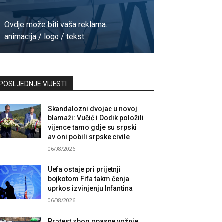
Ovdje može biti vaša reklama.
animacija / logo / tekst
Kontaktirajte nas
POSLJEDNJE VIJESTI
Skandalozni dvojac u novoj
blamaži: Vučić i Dodik položili
vijence tamo gdje su srpski
avioni pobili srpske civile
06/08/2026
Uefa ostaje pri prijetnji
bojkotom Fifa takmičenja
uprkos izvinjenju Infantina
06/08/2026
Protest zbog opasne vožnje