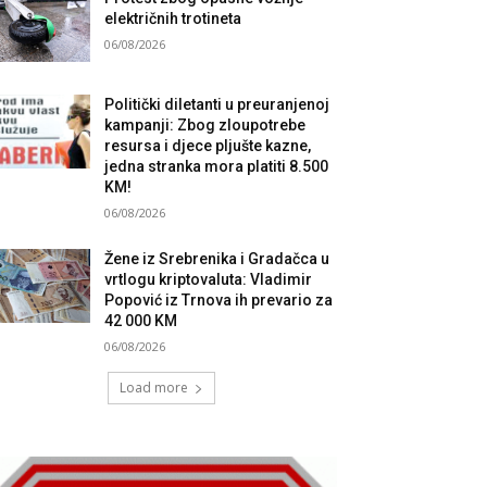
električnih trotineta
06/08/2026
Politički diletanti u preuranjenoj
kampanji: Zbog zloupotrebe
resursa i djece pljušte kazne,
jedna stranka mora platiti 8.500
KM!
06/08/2026
Žene iz Srebrenika i Gradačca u
vrtlogu kriptovaluta: Vladimir
Popović iz Trnova ih prevario za
42 000 KM
06/08/2026
Load more