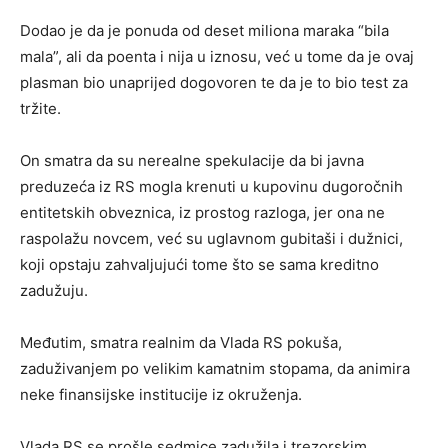
Dodao je da je ponuda od deset miliona maraka “bila
mala”, ali da poenta i nija u iznosu, već u tome da je ovaj
plasman bio unaprijed dogovoren te da je to bio test za
tržite.
On smatra da su nerealne spekulacije da bi javna
preduzeća iz RS mogla krenuti u kupovinu dugoročnih
entitetskih obveznica, iz prostog razloga, jer ona ne
raspolažu novcem, već su uglavnom gubitaši i dužnici,
koji opstaju zahvaljujući tome što se sama kreditno
zadužuju.
Međutim, smatra realnim da Vlada RS pokuša,
zaduživanjem po velikim kamatnim stopama, da animira
neke finansijske institucije iz okruženja.
Vlada RS se prošle sedmice zadužila i trezorskim