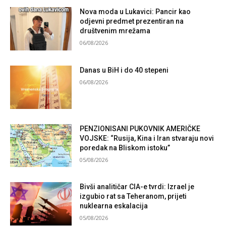
Nova moda u Lukavici: Pancir kao
odjevni predmet prezentiran na
društvenim mrežama
06/08/2026
Danas u BiH i do 40 stepeni
06/08/2026
PENZIONISANI PUKOVNIK AMERIČKE
VOJSKE: “Rusija, Kina i Iran stvaraju novi
poredak na Bliskom istoku”
05/08/2026
Bivši analitičar CIA-e tvrdi: Izrael je
izgubio rat sa Teheranom, prijeti
nuklearna eskalacija
05/08/2026