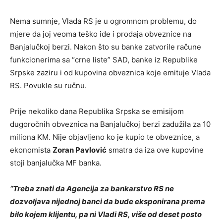
Nema sumnje, Vlada RS je u ogromnom problemu, do
mjere da joj veoma teško ide i prodaja obveznice na
Banjalučkoj berzi. Nakon što su banke zatvorile račune
funkcionerima sa “crne liste” SAD, banke iz Republike
Srpske zaziru i od kupovina obveznica koje emituje Vlada
RS. Povukle su ručnu.
Prije nekoliko dana Republika Srpska se emisijom
dugoročnih obveznica na Banjalučkoj berzi zadužila za 10
miliona KM. Nije objavljeno ko je kupio te obveznice, a
ekonomista
Zoran Pavlović
smatra da iza ove kupovine
stoji banjalučka MF banka.
“Treba znati da Agencija za bankarstvo RS ne
dozvoljava nijednoj banci da bude eksponirana prema
bilo kojem klijentu, pa ni Vladi RS, više od deset posto