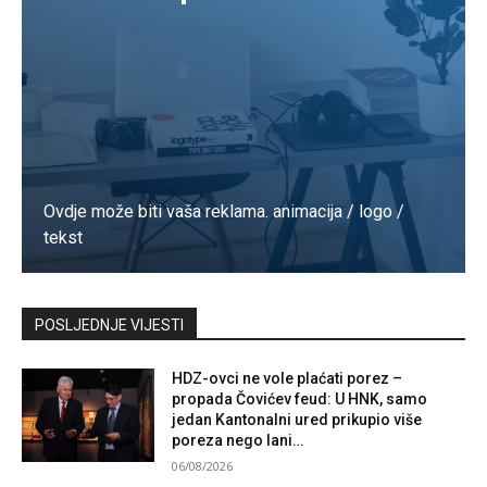
Ovdje može biti vaša reklama. animacija / logo /
tekst
Kontaktirajte nas
POSLJEDNJE VIJESTI
HDZ-ovci ne vole plaćati porez –
propada Čovićev feud: U HNK, samo
jedan Kantonalni ured prikupio više
poreza nego lani…
06/08/2026