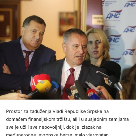
Prostor za zaduženja Vladi Republike Srpske na
domaćem finansijskom tržištu, ali i u susjednim zemljama
sve je uži i sve nepovoljniji, dok je izlazak na
međunarodne, evropske berze, malo vjerovatan.