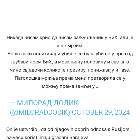
Никада нисам крио да нисам заљубљеник у БиХ, али је
и не мрзим.
Бошњачки политичари убише се бусајући се у прса од
љубави прем БиХ, а мрзе њену половину и све што
чине свједочи колико је презиру, понижавају и газе.
Патолошка мржња према мени претворила се у
мржњу према земљи у…
— МИЛОРАД ДОДИК
(@MILORADDODIK)
OCTOBER 29, 2024
On je ustvrdio i da od njegovih dobrih odnosa s Rusijom
najveću korist imaju građani Sarajeva.