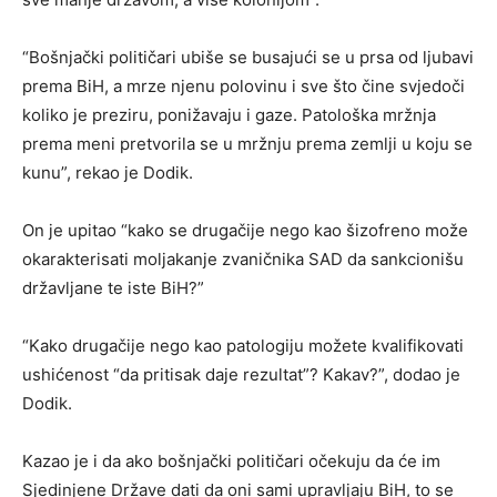
“Bošnjački političari ubiše se busajući se u prsa od ljubavi
prema BiH, a mrze njenu polovinu i sve što čine svjedoči
koliko je preziru, ponižavaju i gaze. Patološka mržnja
prema meni pretvorila se u mržnju prema zemlji u koju se
kunu”, rekao je Dodik.
On je upitao “kako se drugačije nego kao šizofreno može
okarakterisati moljakanje zvaničnika SAD da sankcionišu
državljane te iste BiH?”
“Kako drugačije nego kao patologiju možete kvalifikovati
ushićenost “da pritisak daje rezultat”? Kakav?”, dodao je
Dodik.
Kazao je i da ako bošnjački političari očekuju da će im
Sjedinjene Države dati da oni sami upravljaju BiH, to se