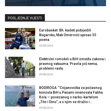
Kontaktirajte nas
POSLJEDNJE VIJESTI
Eurobasket: Bh. kadeti pobijedili
Bugarsku, Mak Omerović upisao 35
poena
09/08/2026
Električni romobili u BiH između zakona i
pravnog vakuuma: Pravila još nema,
problemi rastu
09/08/2026
BODIROGA: “Cvijanovićka za počasnog
konzula BiH u Panami imenovala Fatiha
Kola — povezanog s narko-kartelom
„Tito i Dino“, a s njim se družio i...
09/08/2026