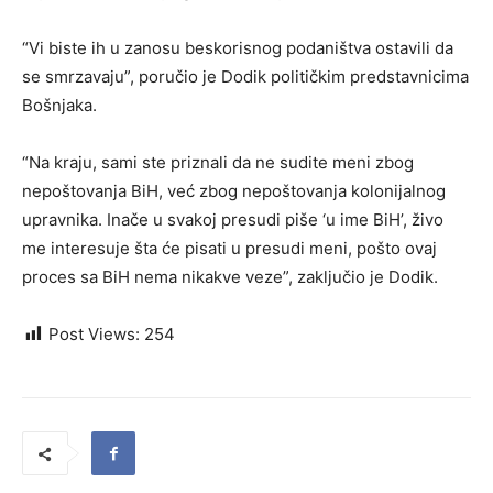
“Vi biste ih u zanosu beskorisnog podaništva ostavili da
se smrzavaju”, poručio je Dodik političkim predstavnicima
Bošnjaka.
“Na kraju, sami ste priznali da ne sudite meni zbog
nepoštovanja BiH, već zbog nepoštovanja kolonijalnog
upravnika. Inače u svakoj presudi piše ‘u ime BiH’, živo
me interesuje šta će pisati u presudi meni, pošto ovaj
proces sa BiH nema nikakve veze”, zaključio je Dodik.
Post Views:
254