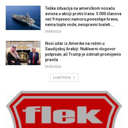
Teška situacija na američkom nosaču
aviona u akciji protiv Irana: 5 000 članova
već 9 mjeseci namoru,ponestaje hrane,
nema tople vode, neispravni toaleti…
09/08/2026
Novi udar iz Amerike na režim u
Saudijskoj Arabiji: Nuklearni dogovor
potpisan, ali Trump je odmah promijenio
pravila
09/08/2026
Load more