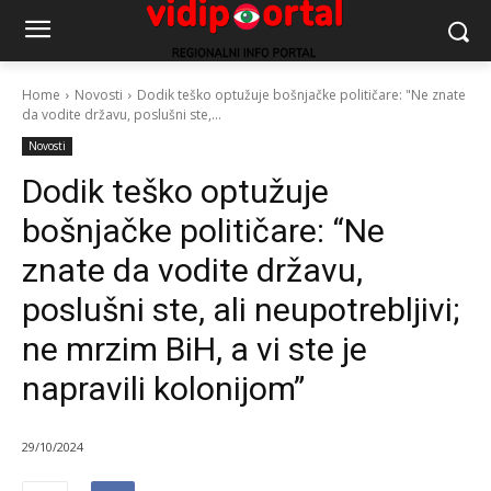
Home
Novosti
Dodik teško optužuje bošnjačke političare: "Ne znate
da vodite državu, poslušni ste,...
Novosti
Dodik teško optužuje
bošnjačke političare: “Ne
znate da vodite državu,
poslušni ste, ali neupotrebljivi;
ne mrzim BiH, a vi ste je
napravili kolonijom”
29/10/2024