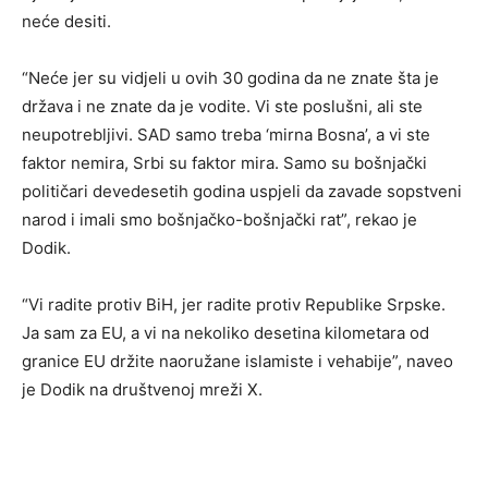
neće desiti.
“Neće jer su vidjeli u ovih 30 godina da ne znate šta je
država i ne znate da je vodite. Vi ste poslušni, ali ste
neupotrebljivi. SAD samo treba ‘mirna Bosna’, a vi ste
faktor nemira, Srbi su faktor mira. Samo su bošnjački
političari devedesetih godina uspjeli da zavade sopstveni
narod i imali smo bošnjačko-bošnjački rat”, rekao je
Dodik.
“Vi radite protiv BiH, jer radite protiv Republike Srpske.
Ja sam za EU, a vi na nekoliko desetina kilometara od
granice EU držite naoružane islamiste i vehabije”, naveo
je Dodik na društvenoj mreži X.