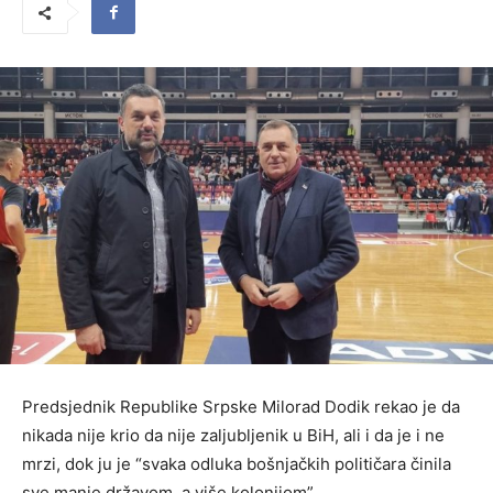
Predsjednik Republike Srpske Milorad Dodik rekao je da
nikada nije krio da nije zaljubljenik u BiH, ali i da je i ne
mrzi, dok ju je “svaka odluka bošnjačkih političara činila
sve manje državom, a više kolonijom”.