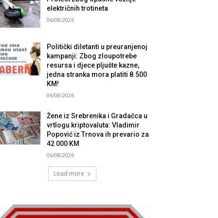
električnih trotineta
06/08/2026
Politički diletanti u preuranjenoj
kampanji: Zbog zloupotrebe
resursa i djece pljušte kazne,
jedna stranka mora platiti 8.500
KM!
06/08/2026
Žene iz Srebrenika i Gradačca u
vrtlogu kriptovaluta: Vladimir
Popović iz Trnova ih prevario za
42 000 KM
06/08/2026
Load more