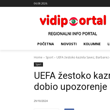
06.08.2026.
POČETNA
NOVOSTI
KOLUMNE
L
Home
Sport
UEFA žestoko kaznila Savez, Barbarez
Sport
UEFA žestoko kazn
dobio upozorenje
29/10/2024