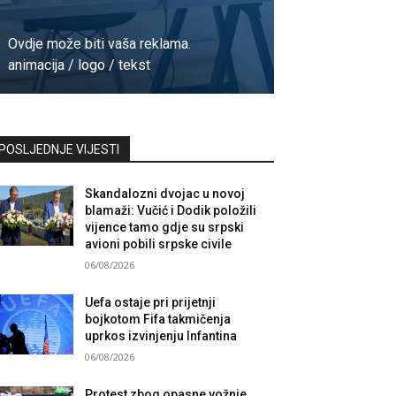
Ovdje može biti vaša reklama.
animacija / logo / tekst
Kontaktirajte nas
POSLJEDNJE VIJESTI
Skandalozni dvojac u novoj
blamaži: Vučić i Dodik položili
vijence tamo gdje su srpski
avioni pobili srpske civile
06/08/2026
Uefa ostaje pri prijetnji
bojkotom Fifa takmičenja
uprkos izvinjenju Infantina
06/08/2026
Protest zbog opasne vožnje