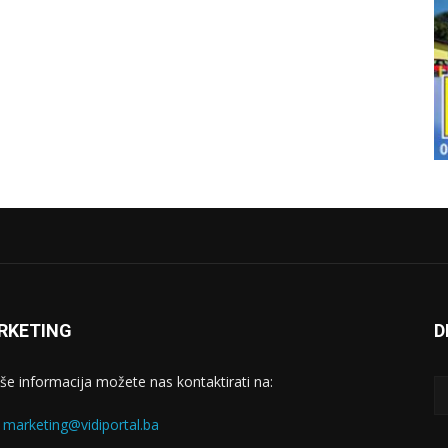
RKETING
D
iše informacija možete nas kontaktirati na:
:
marketing@vidiportal.ba