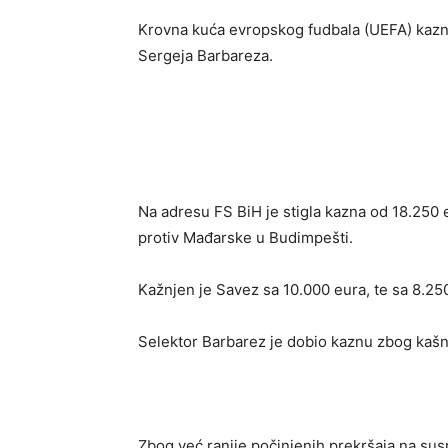
Krovna kuća evropskog fudbala (UEFA) kazni
Sergeja Barbareza.
Na adresu FS BiH je stigla kazna od 18.250 e
protiv Mađarske u Budimpešti.
Kažnjen je Savez sa 10.000 eura, te sa 8.25
Selektor Barbarez je dobio kaznu zbog kašn
Zbog već ranije počinjenih prekršaja na sus