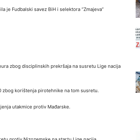
la je Fudbalski savez BiH i selektora “Zmajeva”
ura zbog disciplinskih prekršaja na susretu Lige nacija
0 zbog korištenja pirotehnike na tom susretu.
jenja utakmice protiv Mađarske.
retu protiv Nizozemske na startu Lige nacija