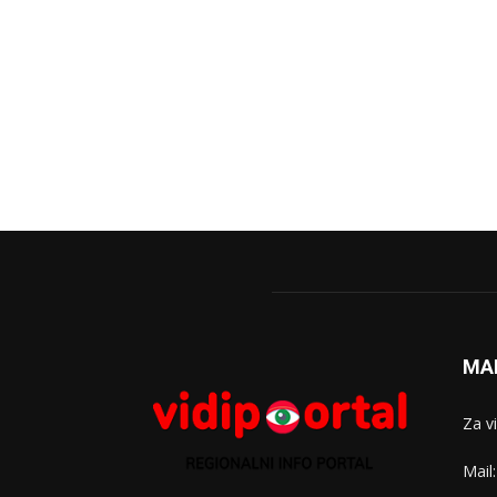
MA
Za v
Mail