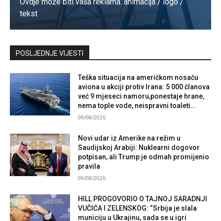
Ovdje može biti vaša reklama. animacija / logo /
tekst
Kontaktirajte nas
POSLJEDNJE VIJESTI
Teška situacija na američkom nosaču
aviona u akciji protiv Irana: 5 000 članova
već 9 mjeseci namoru,ponestaje hrane,
nema tople vode, neispravni toaleti…
09/08/2026
Novi udar iz Amerike na režim u
Saudijskoj Arabiji: Nuklearni dogovor
potpisan, ali Trump je odmah promijenio
pravila
09/08/2026
HILL PROGOVORIO O TAJNOJ SARADNJI
VUČIĆA I ZELENSKOG: “Srbija je slala
municiju u Ukrajinu, sada se u igri