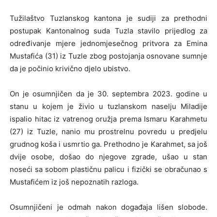
Tužilaštvo Tuzlanskog kantona je sudiji za prethodni
postupak Kantonalnog suda Tuzla stavilo prijedlog za
određivanje mjere jednomjesečnog pritvora za Emina
Mustafića (31) iz Tuzle zbog postojanja osnovane sumnje
da je počinio krivično djelo ubistvo.
On je osumnjičen da je 30. septembra 2023. godine u
stanu u kojem je živio u tuzlanskom naselju Miladije
ispalio hitac iz vatrenog oružja prema Ismaru Karahmetu
(27) iz Tuzle, nanio mu prostrelnu povredu u predjelu
grudnog koša i usmrtio ga. Prethodno je Karahmet, sa još
dvije osobe, došao do njegove zgrade, ušao u stan
noseći sa sobom plastičnu palicu i fizički se obračunao s
Mustafićem iz još nepoznatih razloga.
Osumnjičeni je odmah nakon događaja lišen slobode.