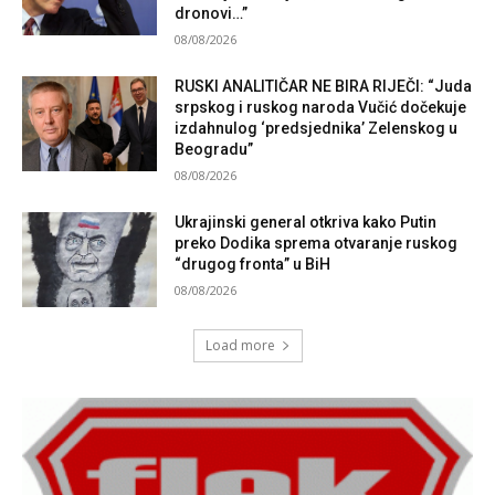
dronovi…”
08/08/2026
RUSKI ANALITIČAR NE BIRA RIJEČI: “Juda
srpskog i ruskog naroda Vučić dočekuje
izdahnulog ‘predsjednika’ Zelenskog u
Beogradu”
08/08/2026
Ukrajinski general otkriva kako Putin
preko Dodika sprema otvaranje ruskog
“drugog fronta” u BiH
08/08/2026
Load more