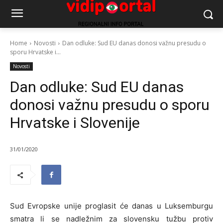
Home
Novosti
Dan odluke: Sud EU danas donosi važnu presudu o
sporu Hrvatske i...
Novosti
Dan odluke: Sud EU danas
donosi važnu presudu o sporu
Hrvatske i Slovenije
31/01/2020
Sud Evropske unije proglasit će danas u Luksemburgu
smatra li se nadležnim za slovensku tužbu protiv