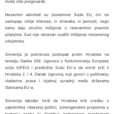
može više pregovarati.
Nezavisni advokati su posebnost Suda EU, oni ne
zastupaju ničije interese, ni stranaka, ni javnosti, nego
samo daju stručno mišljenje o relevantnim pravnim
pitanjima. Sud nije obvezan uvažiti mišljenje nezavisnog
odvjetnika.
Slovenija je pokrenula postupak protiv Hrvatske na
temelju članka 259. Ugovora o funkcioniranju Evropske
unije (UFEU) i predložila Sudu EU-a da utvrdi krši li
Hrvatska 2. i 4. članak Ugovora, koji govori o poštivanju
vladavine prava i lojalnoj suradnji među državama
članicama EU-a.
Slovenija također tvrdi da Hrvatska krši uredbu o
zajedničkoj ribarskoj politici, schengenskim propisima o
kretanju osoba te direktive pomorskom prostornom