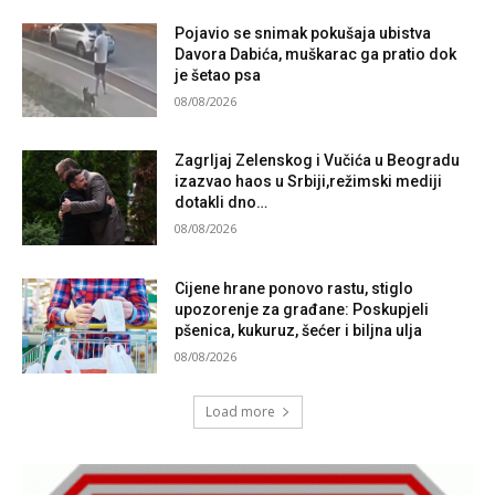
Pojavio se snimak pokušaja ubistva
Davora Dabića, muškarac ga pratio dok
je šetao psa
08/08/2026
Zagrljaj Zelenskog i Vučića u Beogradu
izazvao haos u Srbiji,režimski mediji
dotakli dno…
08/08/2026
Cijene hrane ponovo rastu, stiglo
upozorenje za građane: Poskupjeli
pšenica, kukuruz, šećer i biljna ulja
08/08/2026
Load more