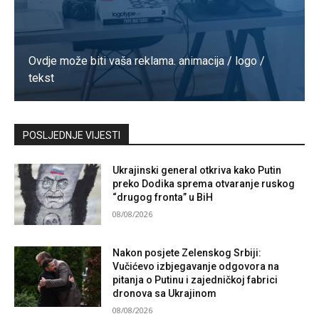
Ovdje može biti vaša reklama. animacija / logo /
tekst
Kontaktirajte nas
POSLJEDNJE VIJESTI
Ukrajinski general otkriva kako Putin
preko Dodika sprema otvaranje ruskog
“drugog fronta” u BiH
08/08/2026
Nakon posjete Zelenskog Srbiji:
Vučićevo izbjegavanje odgovora na
pitanja o Putinu i zajedničkoj fabrici
dronova sa Ukrajinom
08/08/2026