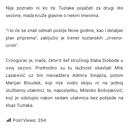
Nije poznato ni ko će Tuzlake pojačati za drugi dio
sezone, mada kruže glasine o nekim imenima.
“I to će se znati odmah poslije Nove godine, kao i detaljan
plan priprema”, zaključio je trener tuzlanskih „crveno-
crnih“.
Crnogorac je, inače, četvrti šef stručnog štaba Slobode u
ovoj sezoni. Prethodno su tu dužnost obavljali Mile
Lazarević uz tim menadžera Admira Smajića, potom
Marijan Bloudek, koji nije vodio ekipu ni na jednoj
službenoj utakmici, te, naposljetku, Milenko Bošnjaković,
koji je odstupio nakon sedam utakmica bez pobjede na
klupi Tuzlaka.
Post Views:
354