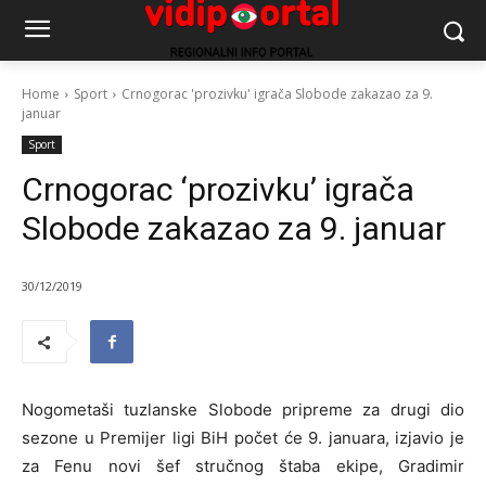
Home
Sport
Crnogorac 'prozivku' igrača Slobode zakazao za 9.
januar
Sport
Crnogorac ‘prozivku’ igrača
Slobode zakazao za 9. januar
30/12/2019
Nogometaši tuzlanske Slobode pripreme za drugi dio
sezone u Premijer ligi BiH počet će 9. januara, izjavio je
za Fenu novi šef stručnog štaba ekipe, Gradimir