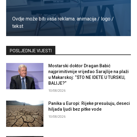
Ovdje može biti vaša reklama. animacija / logo /
tekst
Kontaktirajte nas
POSLJEDNJE VIJESTI
Mostarski doktor Dragan Babić
najprimitivnije vrijeđao Sarajlije na plaži
u Makarskoj: “ŠTO NE IDETE U TURSKU,
BALIJE?”
10/08/2026
Panika u Europi: Rijeke presušuju, deseci
hiljada ljudi bez pitke vode
10/08/2026