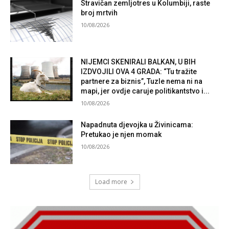
Stravičan zemljotres u Kolumbiji, raste
broj mrtvih
10/08/2026
NIJEMCI SKENIRALI BALKAN, U BIH
IZDVOJILI OVA 4 GRADA: “Tu tražite
partnere za biznis”, Tuzle nema ni na
mapi, jer ovdje caruje politikantstvo i...
10/08/2026
Napadnuta djevojka u Živinicama:
Pretukao je njen momak
10/08/2026
Load more