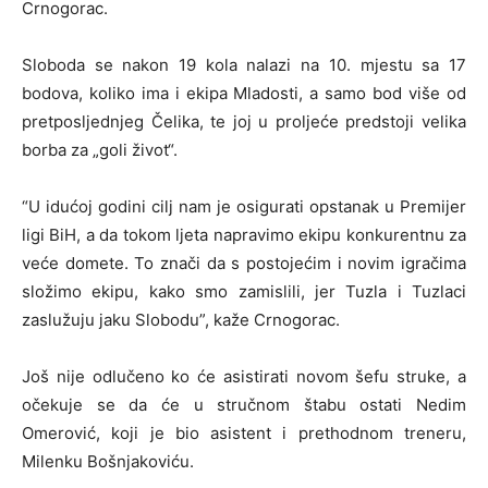
Crnogorac.
Sloboda se nakon 19 kola nalazi na 10. mjestu sa 17
bodova, koliko ima i ekipa Mladosti, a samo bod više od
pretposljednjeg Čelika, te joj u proljeće predstoji velika
borba za „goli život“.
“U idućoj godini cilj nam je osigurati opstanak u Premijer
ligi BiH, a da tokom ljeta napravimo ekipu konkurentnu za
veće domete. To znači da s postojećim i novim igračima
složimo ekipu, kako smo zamislili, jer Tuzla i Tuzlaci
zaslužuju jaku Slobodu”, kaže Crnogorac.
Još nije odlučeno ko će asistirati novom šefu struke, a
očekuje se da će u stručnom štabu ostati Nedim
Omerović, koji je bio asistent i prethodnom treneru,
Milenku Bošnjakoviću.