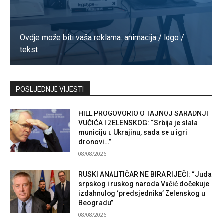
Ovdje može biti vaša reklama. animacija / logo /
tekst
Kontaktirajte nas
POSLJEDNJE VIJESTI
HILL PROGOVORIO O TAJNOJ SARADNJI
VUČIĆA I ZELENSKOG: “Srbija je slala
municiju u Ukrajinu, sada se u igri
dronovi…”
08/08/2026
RUSKI ANALITIČAR NE BIRA RIJEČI: “Juda
srpskog i ruskog naroda Vučić dočekuje
izdahnulog ‘predsjednika’ Zelenskog u
Beogradu”
08/08/2026