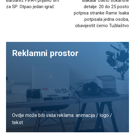
Barbarez FIFA-i prijavio tim
Bakalar otkrio šokantne
za SP: Otpao jedan igrač
detalje: 20 do 25 posto
potpisa stranke Rame Isaka
potpisala jedna osoba,
obavijestit ćemo Tužilaštvo
Reklamni prostor
Ovdje može biti vaša reklama. animacija / logo /
tekst