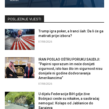
Kontaktirajte nas
POSLJEDNJE VIJESTI
Trump igra poker, a Iranci šah: Da li će ga
matirati prije izbora?
07/08/2026
IRAN POSLAO OŠTRU PORUKU SAUDIJI:
“Papirni sporazum im neće donijeti
sigurnost, isto kao što im sigurnost nisu
donijele ni godine dodvoravanja
Amerikancima”
07/08/2026
U dijelu Federacije BiH gdje žive
Bošnjaci ceste su nikakve, a saobraćaj
nemoguć: Kolaps od Jablanice do
Sarajeva