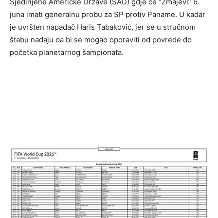
Sjedinjene Američke Države (SAD) gdje će “Zmajevi” 6.
juna imati generalnu probu za SP protiv Paname. U kadar
je uvršten napadač Haris Tabaković, jer se u stručnom
štabu nadaju da bi se mogao oporaviti od povrede do
početka planetarnog šampionata.