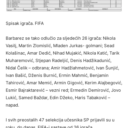
Spisak igrača.
FIFA
Barbarez se tako odlučio za sljedećih 26 igrača: Nikola
Vasilj, Martin Zlomislić, Mladen Jurkas- golmani; Sead
Kolašinac, Amar Dedić, Nihad Mujakić, Nikola Katić, Tarik
Muharemović, Stjepan Radeljić, Denis Hadžikadunić,
Nidal Čelik – odbrana; Amir Hadžiahmetović, Ivan Šunjić,
Ivan Bašić, Dženis Burnić, Ermin Mahmić, Benjamin
Tahirović, Amar Memić, Armin Gigović, Kerim Alajbegović,
Esmir Bajraktarević – vezni red; Ermedin Demirović, Jovo
Lukić, Samed Baždar, Edin Džeko, Haris Tabaković –
napad.
I svih preostalih 47 selekcija učesnika SP prijavili su u
roku, do danas, FIFA-i sastave od 26 igrača.