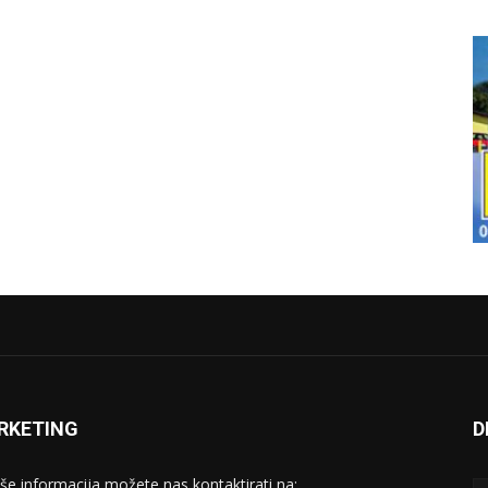
RKETING
D
iše informacija možete nas kontaktirati na: