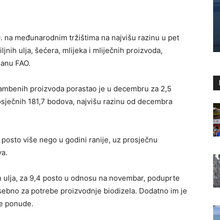
 na međunarodnim tržištima na najvišu razinu u pet
jnih ulja, šećera, mlijeka i mliječnih proizvoda,
ranu FAO.
ambenih proizvoda porastao je u decembru za 2,5
sječnih 181,7 bodova, najvišu razinu od decembra
,8 posto više nego u godini ranije, uz prosječnu
va.
h ulja, za 9,4 posto u odnosu na novembar, poduprte
ebno za potrebe proizvodnje biodizela. Dodatno im je
ne ponude.