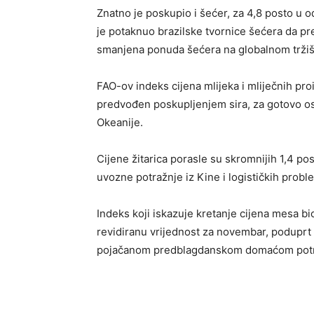
Znatno je poskupio i šećer, za 4,8 posto u o
je potaknuo brazilske tvornice šećera da pr
smanjena ponuda šećera na globalnom tržiš
FAO-ov indeks cijena mlijeka i mliječnih pro
predvođen poskupljenjem sira, za gotovo os
Okeanije.
Cijene žitarica porasle su skromnijih 1,4 p
uvozne potražnje iz Kine i logističkih prob
Indeks koji iskazuje kretanje cijena mesa 
revidiranu vrijednost za novembar, poduprt
pojačanom predblagdanskom domaćom potražn