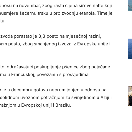
dnosu na novembar, zbog rasta cijena sirove nafte koji
eusmjere šećernu trsku u proizvodnju etanola. Time je
tu.
izvoda porastao je 3,3 posto na mjesečnoj razini,
am posto, zbog smanjenog izvoza iz Evropske unije i
osto, odražavajući poskupljenje pšenice zbog pojačane
lema u Francuskoj, povezanih s prosvjedima.
bio je u decembru gotovo nepromijenjen u odnosu na
 solidnom uvoznom potražnjom za svinjetinom u Aziji i
jom u Evropskoj uniji i Brazilu.