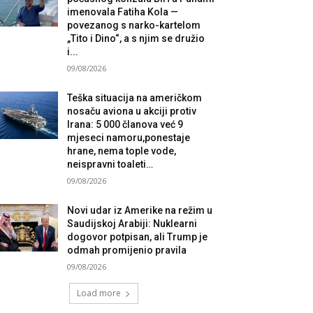
imenovala Fatiha Kola —
povezanog s narko-kartelom
„Tito i Dino“, a s njim se družio
i...
09/08/2026
Teška situacija na američkom
nosaču aviona u akciji protiv
Irana: 5 000 članova već 9
mjeseci namoru,ponestaje
hrane, nema tople vode,
neispravni toaleti…
09/08/2026
Novi udar iz Amerike na režim u
Saudijskoj Arabiji: Nuklearni
dogovor potpisan, ali Trump je
odmah promijenio pravila
09/08/2026
Load more