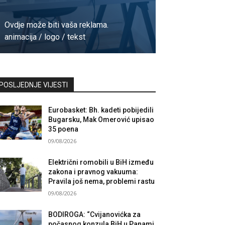
Ovdje može biti vaša reklama.
animacija / logo / tekst
Kontaktirajte nas
POSLJEDNJE VIJESTI
Eurobasket: Bh. kadeti pobijedili
Bugarsku, Mak Omerović upisao
35 poena
09/08/2026
Električni romobili u BiH između
zakona i pravnog vakuuma:
Pravila još nema, problemi rastu
09/08/2026
BODIROGA: “Cvijanovićka za
počasnog konzula BiH u Panami