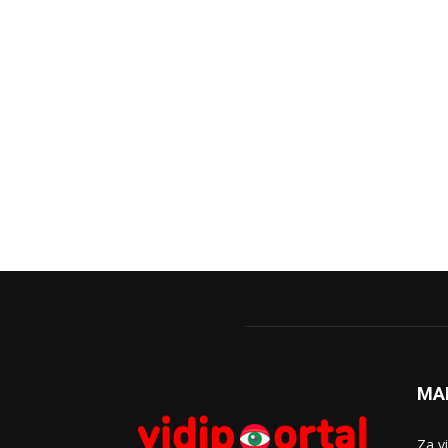
MA
Za v