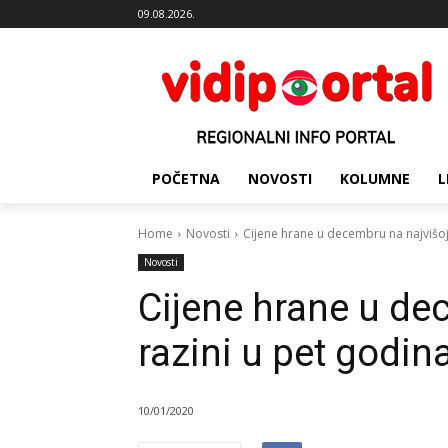
09.08.2026.
POČETNA
NOVOSTI
KOLUMNE
L
Home
Novosti
Cijene hrane u decembru na najvišoj
Novosti
Cijene hrane u de
razini u pet godin
10/01/2020