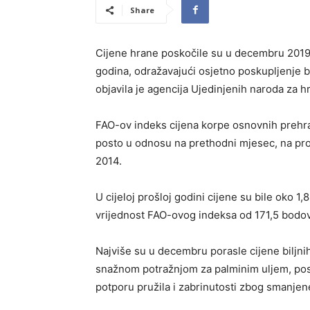
Share
Cijene hrane poskočile su u decembru 2019.
godina, odražavajući osjetno poskupljenje bil
objavila je agencija Ujedinjenih naroda za h
FAO-ov indeks cijena korpe osnovnih prehr
posto u odnosu na prethodni mjesec, na pro
2014.
U cijeloj prošloj godini cijene su bile oko 1
vrijednost FAO-ovog indeksa od 171,5 bodo
Najviše su u decembru porasle cijene biljni
snažnom potražnjom za palminim uljem, pos
potporu pružila i zabrinutosti zbog smanje