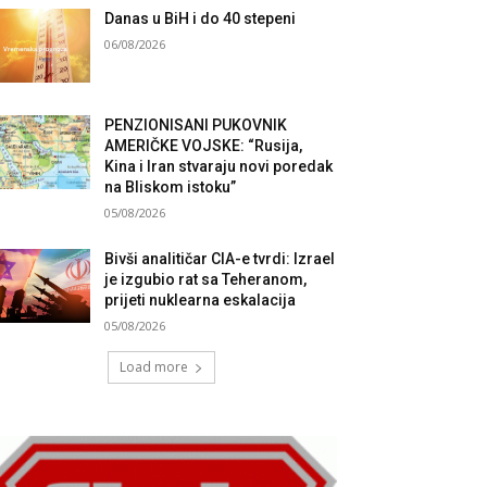
Danas u BiH i do 40 stepeni
06/08/2026
PENZIONISANI PUKOVNIK
AMERIČKE VOJSKE: “Rusija,
Kina i Iran stvaraju novi poredak
na Bliskom istoku”
05/08/2026
Bivši analitičar CIA-e tvrdi: Izrael
je izgubio rat sa Teheranom,
prijeti nuklearna eskalacija
05/08/2026
Load more