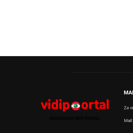
MA
Za v
Mail