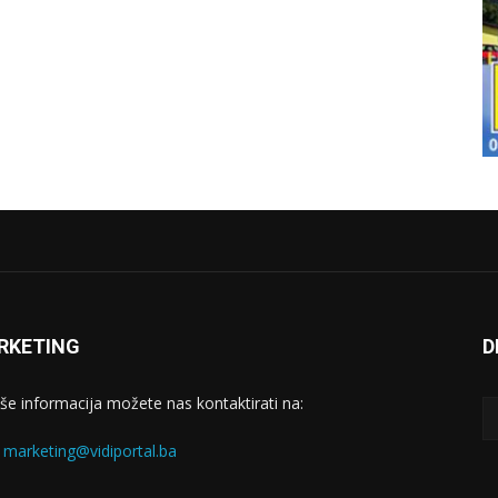
RKETING
D
iše informacija možete nas kontaktirati na:
:
marketing@vidiportal.ba