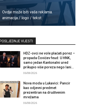
Ovdje može biti vaša reklama.
animacija / logo / tekst
Kontaktirajte nas
POSLJEDNJE VIJESTI
HDZ-ovci ne vole plaćati porez –
propada Čovićev feud: U HNK,
samo jedan Kantonalni ured
prikupio više poreza nego lani…
06/08/2026
Nova moda u Lukavici: Pancir
kao odjevni predmet
prezentiran na društvenim
mrežama
06/08/2026