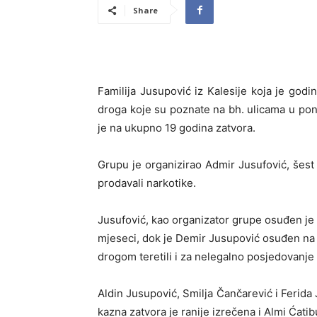
Share
Familija Jusupović iz Kalesije koja je god
droga koje su poznate na bh. ulicama u p
je na ukupno 19 godina zatvora.
Grupu je organizirao Admir Jusufović, šest č
prodavali narkotike.
Jusufović, kao organizator grupe osuđen je 
mjeseci, dok je Demir Jusupović osuđen na č
drogom teretili i za nelegalno posjedovanje 
Aldin Jusupović, Smilja Čančarević i Ferida 
kazna zatvora je ranije izrečena i Almi Ćatib