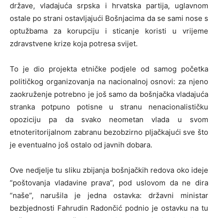
države, vladajuća srpska i hrvatska partija, uglavnom
ostale po strani ostavljajući Bošnjacima da se sami nose s
optužbama za korupciju i sticanje koristi u vrijeme
zdravstvene krize koja potresa svijet.
To je dio projekta etničke podjele od samog početka
političkog organizovanja na nacionalnoj osnovi: za njeno
zaokruženje potrebno je još samo da bošnjačka vladajuća
stranka potpuno potisne u stranu nenacionalističku
opoziciju pa da svako neometan vlada u svom
etnoteritorijalnom zabranu bezobzirno pljačkajući sve što
je eventualno još ostalo od javnih dobara.
Ove nedjelje tu sliku zbijanja bošnjačkih redova oko ideje
“poštovanja vladavine prava”, pod uslovom da ne dira
“naše”, narušila je jedna ostavka: državni ministar
bezbjednosti Fahrudin Radončić podnio je ostavku na tu