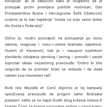
korupcije” ali je zaključilo kako je očigledno da je
postupak protiv premijera politički motivisan; član
Predsjedništva Bosne i Hercegovine Šefik Džaferović
ocijenio je to kao hapšenje “osobe od koje zavisi dobar
dio života u Federaciji”.
Slično je, mudro pozivajući na postupanje po slovu
zakona, reagovao i reisu-l-ulema Islamske zajednice,
Husein ef. Kavazović, kad je – nasuprot svjetskom
standardu odvajanja vjerskog i javnog – ponudio i savjet
suprotan idealu nezavisnog pravosuđa: “Dobro bi bilo
osigurati da se premijer brani sa slobode i da vlada
nastavi svoj nesmetani rad”.
Bivši reis Mustafa ef. Cerić doprinio je toj kampanji
optuživanja pravosuđa da progoni samo Bošnjake
pitanjem: zašto se ne hapsi Dodik zbog kršenja Ustava ili
Dragan Čović za širenje nacionalne mržnje u osporavanju