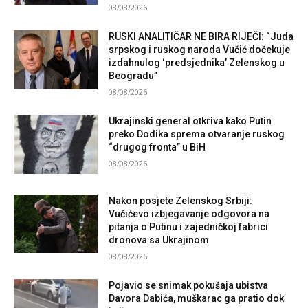
08/08/2026
RUSKI ANALITIČAR NE BIRA RIJEČI: “Juda
srpskog i ruskog naroda Vučić dočekuje
izdahnulog ‘predsjednika’ Zelenskog u
Beogradu”
08/08/2026
Ukrajinski general otkriva kako Putin
preko Dodika sprema otvaranje ruskog
“drugog fronta” u BiH
08/08/2026
Nakon posjete Zelenskog Srbiji:
Vučićevo izbjegavanje odgovora na
pitanja o Putinu i zajedničkoj fabrici
dronova sa Ukrajinom
08/08/2026
Pojavio se snimak pokušaja ubistva
Davora Dabića, muškarac ga pratio dok