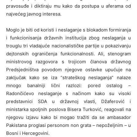
pravosuđe i diktiraju mu kako da postupa u aferama od
najvećeg javnog interesa.
Moglo je biti od koristi i neslaganje s blokadom formiranja
i funkcionisanja državnih institucija zbog neslaganja u
trouglu tri vladajuće nacionalističke partije u pokazivanju
dejtonskih ograničenja funkcionalnosti. Ali, stenogram
ministrovog razgovora s trojicom članova državnog
Predsjedništva povodom njegove ostavke upućuje na
zaključak kako se iza “strateškog neslaganja” nalaze
mnogo banalniji lični razlozi: pored ostalog –
Radončićevo neslaganje s načinom kako su visoki
predstavnici SDA u državnoj vlasti, Džaferović i
ministarka spoljnih poslova Bisera Turković, reagovali na
njegovu izjavu kako bi mogao tražiti da se ambasador
Pakistana proglasi personom non grata – nepoželjnim – u
Bosni i Hercegovini.