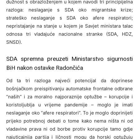
dužnost s obrazloženjem u kojem navodi tri principijelna
razloga: neslaganje s SDA oko migrantske krize;
strateško neslaganje s SDA oko afere respiratori;
nepristajanje na stanje u kojem je Savjet ministara talac
odnosa tri vladajuće nacionalne stranke (SDA, HDZ,
SNSD).
SDA spremna preuzeti Ministarstvo sigurnosti
BiH nakon ostavke Radončića
Od ta tri razloga najveći potencijal da doprinese
bošnjačkom preispitivanju automatske frontalne odbrane
“naših” i za moralno najporaznije optužbe – korupcije i
koristoljublja u vrijeme pandemije – moglo je imati
neslaganje oko “afere respiratori”. To je moglo doprinijeti
prijeko potrebnoj debati o tome kako nema ništa ni od
vladavine prava ni od borbe protiv korupcije tamo gdje
najuticajnija partija i ličnosti mogu da horski optužuju