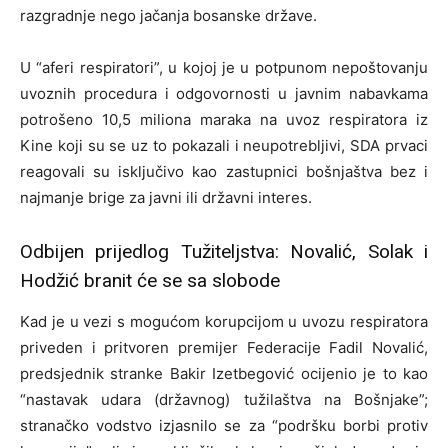
razgradnje nego jačanja bosanske države.
U “aferi respiratori”, u kojoj je u potpunom nepoštovanju
uvoznih procedura i odgovornosti u javnim nabavkama
potrošeno 10,5 miliona maraka na uvoz respiratora iz
Kine koji su se uz to pokazali i neupotrebljivi, SDA prvaci
reagovali su isključivo kao zastupnici bošnjaštva bez i
najmanje brige za javni ili državni interes.
Odbijen prijedlog Tužiteljstva: Novalić, Solak i
Hodžić branit će se sa slobode
Kad je u vezi s mogućom korupcijom u uvozu respiratora
priveden i pritvoren premijer Federacije Fadil Novalić,
predsjednik stranke Bakir Izetbegović ocijenio je to kao
“nastavak udara (državnog) tužilaštva na Bošnjake”;
stranačko vodstvo izjasnilo se za “podršku borbi protiv