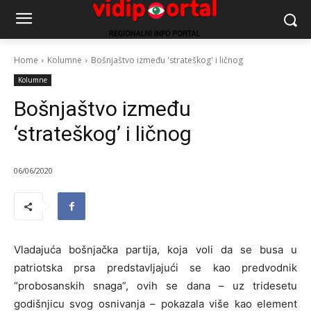
Home
Kolumne
Bošnjaštvo između 'strateškog' i ličnog
Kolumne
Bošnjaštvo između
‘strateškog’ i ličnog
06/06/2020
Vladajuća bošnjačka partija, koja voli da se busa u
patriotska prsa predstavljajući se kao predvodnik
“probosanskih snaga”, ovih se dana – uz tridesetu
godišnjicu svog osnivanja – pokazala više kao element