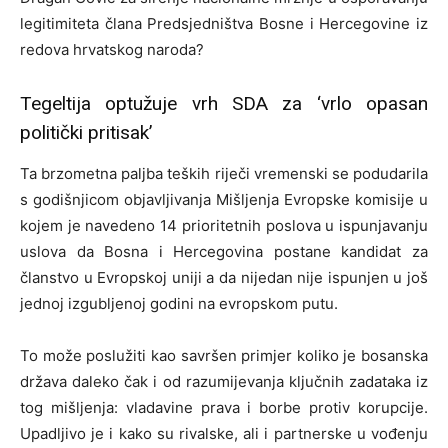
legitimiteta člana Predsjedništva Bosne i Hercegovine iz
redova hrvatskog naroda?
Tegeltija optužuje vrh SDA za ‘vrlo opasan
politički pritisak’
Ta brzometna paljba teških riječi vremenski se podudarila
s godišnjicom objavljivanja Mišljenja Evropske komisije u
kojem je navedeno 14 prioritetnih poslova u ispunjavanju
uslova da Bosna i Hercegovina postane kandidat za
članstvo u Evropskoj uniji a da nijedan nije ispunjen u još
jednoj izgubljenoj godini na evropskom putu.
To može poslužiti kao savršen primjer koliko je bosanska
država daleko čak i od razumijevanja ključnih zadataka iz
tog mišljenja: vladavine prava i borbe protiv korupcije.
Upadljivo je i kako su rivalske, ali i partnerske u vođenju