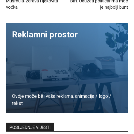
Mušmula-zdrava i ljekovita
BiH: Oduzeti političarima moć
voćka
je najbolji bunt
Reklamni prostor
Ovdje može biti vaša reklama. animacija / logo /
tekst
Kontaktirajte nas
POSLJEDNJE VIJESTI