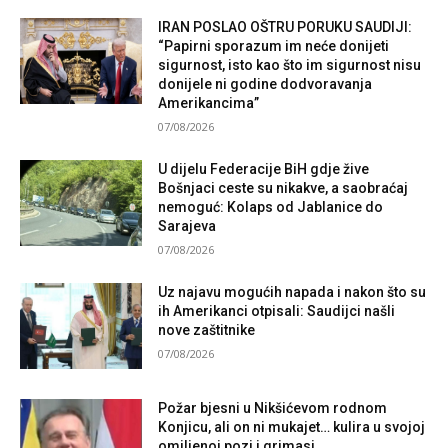
IRAN POSLAO OŠTRU PORUKU SAUDIJI:
“Papirni sporazum im neće donijeti
sigurnost, isto kao što im sigurnost nisu
donijele ni godine dodvoravanja
Amerikancima”
07/08/2026
U dijelu Federacije BiH gdje žive
Bošnjaci ceste su nikakve, a saobraćaj
nemoguć: Kolaps od Jablanice do
Sarajeva
07/08/2026
Uz najavu mogućih napada i nakon što su
ih Amerikanci otpisali: Saudijci našli
nove zaštitnike
07/08/2026
Požar bjesni u Nikšićevom rodnom
Konjicu, ali on ni mukajet… kulira u svojoj
omiljenoj pozi i grimasi