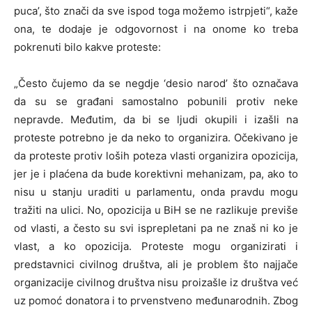
puca’, što znači da sve ispod toga možemo istrpjeti“, kaže
ona, te dodaje je odgovornost i na onome ko treba
pokrenuti bilo kakve proteste:
„Često čujemo da se negdje ‘desio narod’ što označava
da su se građani samostalno pobunili protiv neke
nepravde. Međutim, da bi se ljudi okupili i izašli na
proteste potrebno je da neko to organizira. Očekivano je
da proteste protiv loših poteza vlasti organizira opozicija,
jer je i plaćena da bude korektivni mehanizam, pa, ako to
nisu u stanju uraditi u parlamentu, onda pravdu mogu
tražiti na ulici. No, opozicija u BiH se ne razlikuje previše
od vlasti, a često su svi isprepletani pa ne znaš ni ko je
vlast, a ko opozicija. Proteste mogu organizirati i
predstavnici civilnog društva, ali je problem što najjače
organizacije civilnog društva nisu proizašle iz društva već
uz pomoć donatora i to prvenstveno međunarodnih. Zbog