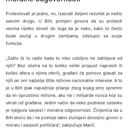
Protestovati je jedno, no, izazvati željeni rezultat je nešto
sasvim drugo. U BiH, primjeri govore da su protesti
veoma rijetko doveli do toga da je neko, kako to često
bude slučaj u drugim zemljama, odstupio sa svoje
funkcije.
„Zašto bi to radio kada to niko ozbiljno ne zahtijeva od
njih? Bez obzira na to koliko veliki propust napravili ili
koliko afera o njima otkrili, građani će ponovo glasati za
njih jer oni najbolje štite njihove nacionalne interese. A to
je u BiH ipak najvažnije pitanje zbog kojeg smo spremni
da im oprostimo milione, ako ne i milijarde novca koji su
ukrali od građana. Jedini način da neko podnese ostavku
je njegova savjest i moralna odgovornost. Činjenica da u
BiH skoro da i ne postoje takvi slučajevi dovoljno govori o
moralu i savjesti političara“, zaključuje Marić.