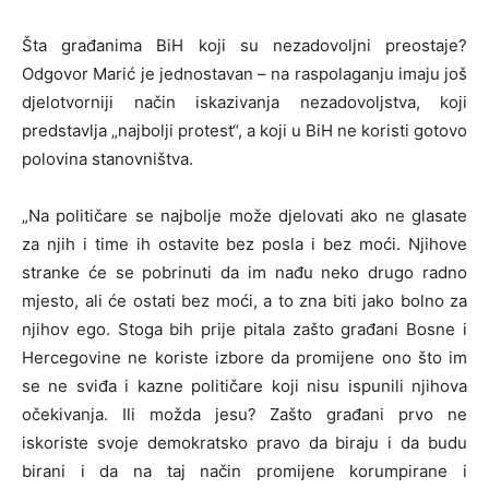
Šta građanima BiH koji su nezadovoljni preostaje?
Odgovor Marić je jednostavan – na raspolaganju imaju još
djelotvorniji način iskazivanja nezadovoljstva, koji
predstavlja „najbolji protest“, a koji u BiH ne koristi gotovo
polovina stanovništva.
„Na političare se najbolje može djelovati ako ne glasate
za njih i time ih ostavite bez posla i bez moći. Njihove
stranke će se pobrinuti da im nađu neko drugo radno
mjesto, ali će ostati bez moći, a to zna biti jako bolno za
njihov ego. Stoga bih prije pitala zašto građani Bosne i
Hercegovine ne koriste izbore da promijene ono što im
se ne sviđa i kazne političare koji nisu ispunili njihova
očekivanja. Ili možda jesu? Zašto građani prvo ne
iskoriste svoje demokratsko pravo da biraju i da budu
birani i da na taj način promijene korumpirane i