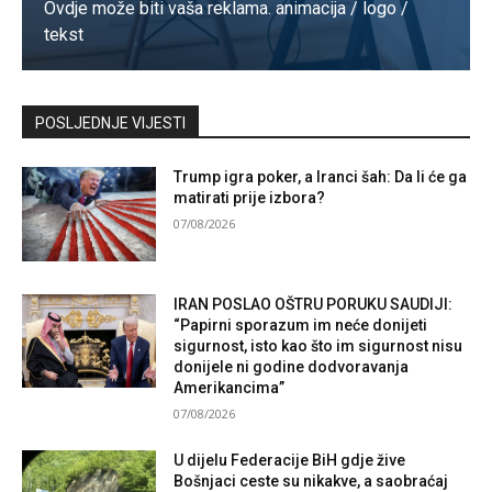
Ovdje može biti vaša reklama. animacija / logo /
tekst
Kontaktirajte nas
POSLJEDNJE VIJESTI
Trump igra poker, a Iranci šah: Da li će ga
matirati prije izbora?
07/08/2026
IRAN POSLAO OŠTRU PORUKU SAUDIJI:
“Papirni sporazum im neće donijeti
sigurnost, isto kao što im sigurnost nisu
donijele ni godine dodvoravanja
Amerikancima”
07/08/2026
U dijelu Federacije BiH gdje žive
Bošnjaci ceste su nikakve, a saobraćaj