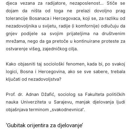
djeca vezana za radijatore, nezaposlenost… Stiče se
dojam da ništa od toga ne prelazi dovoljno prag
tolerancije Bosanaca i Hercegovaca, koji se, za razliku od
nezadovoljnika u svijetu, radije (i komfornije) odlučuju da
gnjev podijele sa svojim prijateljima na društvenim
mrežama, nego da ga pretoče u kontinuirane proteste za
ostvarenje višeg, zajedničkog cilja.
Kako objasniti taj sociološki fenomen, kada bi, po svakoj
logici, Bosna i Hercegovina, ako se sve sabere, trebala
ključati od nezadovoljstva?
Prof. dr. Adnan Džafić, sociolog sa Fakulteta političkih
nauka Univerziteta u Sarajevu, manjak djelovanja ljudi
objašnjava terminom „svakodnevnica“.
‘Gubitak orijentira za djelovanje’