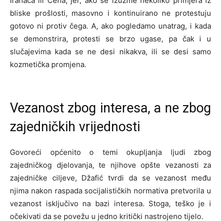
Iranaca ili Čeha, jer, ako se izuzme nekoliko primjera iz
bliske prošlosti, masovno i kontinuirano ne protestuju
gotovo ni protiv čega. A, ako pogledamo unatrag, i kada
se demonstrira, protesti se brzo ugase, pa čak i u
slučajevima kada se ne desi nikakva, ili se desi samo
kozmetička promjena.
Vezanost zbog interesa, a ne zbog
zajedničkih vrijednosti
Govoreći općenito o temi okupljanja ljudi zbog
zajedničkog djelovanja, te njihove opšte vezanosti za
zajedničke ciljeve, Džafić tvrdi da se vezanost među
njima nakon raspada socijalističkih normativa pretvorila u
vezanost isključivo na bazi interesa. Stoga, teško je i
očekivati da se povežu u jedno kritički nastrojeno tijelo.