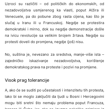
Uzroci su različiti – od političkih do ekonomskih, od
nezadovoljstva usmjerenog ka vlasti, poput Alžira ili
Venecuele, pa do pobune zbog rasta cijena, kao što je
slučaj u Iranu ili u Francuskoj. Negdje se protestira
demokratski i mirno, dok su negdje demonstracije došle
na ivicu revolucije sa velikim brojem žrtava. Negdje su
protesti doveli do promjena, negdje (još) nisu.
No, suština je, nevezano za sredstva, manje-više ista –
zajedničko iskazivanje nezadovoljstva, korištenje
demokratskog prava na proteste i pozivi na promjene.
Visok prag tolerancije
A, ako će se suditi po učestalosti i intenzitetu tih protesta,
lako bi se moglo zaključiti da ljudi u Bosni i Hercegovini
mogu biti sretni što nemaju problema poput Francuza,