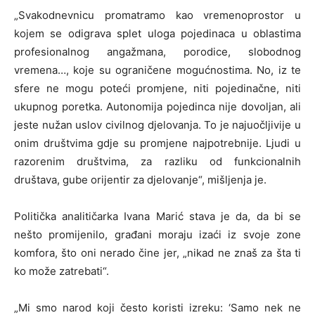
„Svakodnevnicu promatramo kao vremenoprostor u
kojem se odigrava splet uloga pojedinaca u oblastima
profesionalnog angažmana, porodice, slobodnog
vremena…, koje su ograničene mogućnostima. No, iz te
sfere ne mogu poteći promjene, niti pojedinačne, niti
ukupnog poretka. Autonomija pojedinca nije dovoljan, ali
jeste nužan uslov civilnog djelovanja. To je najuočljivije u
onim društvima gdje su promjene najpotrebnije. Ljudi u
razorenim društvima, za razliku od funkcionalnih
društava, gube orijentir za djelovanje“, mišljenja je.
Politička analitičarka Ivana Marić stava je da, da bi se
nešto promijenilo, građani moraju izaći iz svoje zone
komfora, što oni nerado čine jer, „nikad ne znaš za šta ti
ko može zatrebati“.
„Mi smo narod koji često koristi izreku: ‘Samo nek ne