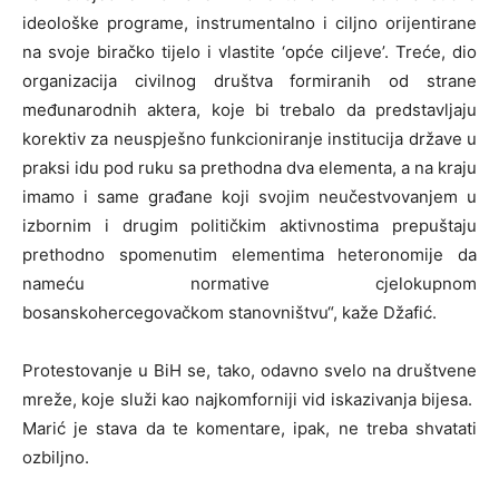
ideološke programe, instrumentalno i ciljno orijentirane
na svoje biračko tijelo i vlastite ‘opće ciljeve’. Treće, dio
organizacija civilnog društva formiranih od strane
međunarodnih aktera, koje bi trebalo da predstavljaju
korektiv za neuspješno funkcioniranje institucija države u
praksi idu pod ruku sa prethodna dva elementa, a na kraju
imamo i same građane koji svojim neučestvovanjem u
izbornim i drugim političkim aktivnostima prepuštaju
prethodno spomenutim elementima heteronomije da
nameću normative cjelokupnom
bosanskohercegovačkom stanovništvu“, kaže Džafić.
Protestovanje u BiH se, tako, odavno svelo na društvene
mreže, koje služi kao najkomforniji vid iskazivanja bijesa.
Marić je stava da te komentare, ipak, ne treba shvatati
ozbiljno.