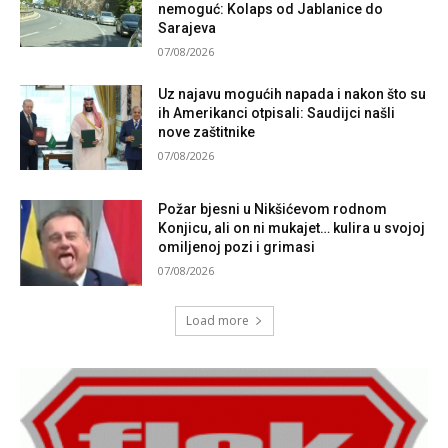
nemoguć: Kolaps od Jablanice do
Sarajeva
07/08/2026
Uz najavu mogućih napada i nakon što su
ih Amerikanci otpisali: Saudijci našli
nove zaštitnike
07/08/2026
Požar bjesni u Nikšićevom rodnom
Konjicu, ali on ni mukajet… kulira u svojoj
omiljenoj pozi i grimasi
07/08/2026
Load more