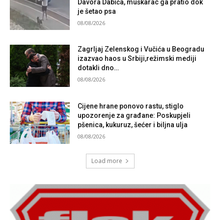
Davora Dabića, muškarac ga pratio dok
je šetao psa
08/08/2026
Zagrljaj Zelenskog i Vučića u Beogradu
izazvao haos u Srbiji,režimski mediji
dotakli dno…
08/08/2026
Cijene hrane ponovo rastu, stiglo
upozorenje za građane: Poskupjeli
pšenica, kukuruz, šećer i biljna ulja
08/08/2026
Load more