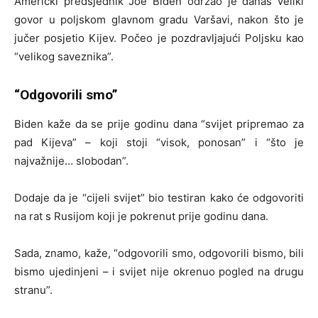
Američki predsjednik Joe Biden održao je danas veliki
govor u poljskom glavnom gradu Varšavi, nakon što je
jučer posjetio Kijev. Počeo je pozdravljajući Poljsku kao
“velikog saveznika”.
“Odgovorili smo”
Biden kaže da se prije godinu dana “svijet pripremao za
pad Kijeva” – koji stoji “visok, ponosan” i “što je
najvažnije… slobodan”.
Dodaje da je “cijeli svijet” bio testiran kako će odgovoriti
na rat s Rusijom koji je pokrenut prije godinu dana.
Sada, znamo, kaže, “odgovorili smo, odgovorili bismo, bili
bismo ujedinjeni – i svijet nije okrenuo pogled na drugu
stranu”.