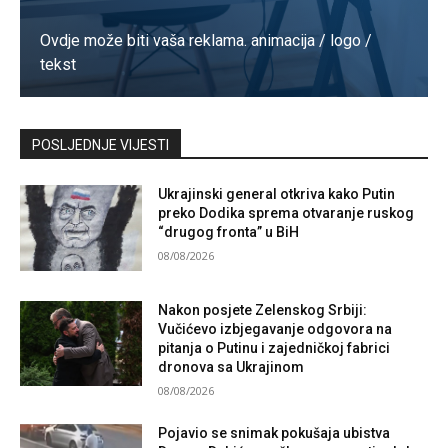
Ovdje može biti vaša reklama. animacija / logo /
tekst
Kontaktirajte nas
POSLJEDNJE VIJESTI
Ukrajinski general otkriva kako Putin
preko Dodika sprema otvaranje ruskog
“drugog fronta” u BiH
08/08/2026
Nakon posjete Zelenskog Srbiji:
Vučićevo izbjegavanje odgovora na
pitanja o Putinu i zajedničkoj fabrici
dronova sa Ukrajinom
08/08/2026
Pojavio se snimak pokušaja ubistva