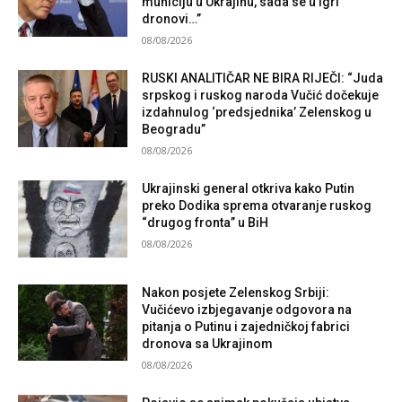
municiju u Ukrajinu, sada se u igri
dronovi…”
08/08/2026
RUSKI ANALITIČAR NE BIRA RIJEČI: “Juda
srpskog i ruskog naroda Vučić dočekuje
izdahnulog ‘predsjednika’ Zelenskog u
Beogradu”
08/08/2026
Ukrajinski general otkriva kako Putin
preko Dodika sprema otvaranje ruskog
“drugog fronta” u BiH
08/08/2026
Nakon posjete Zelenskog Srbiji:
Vučićevo izbjegavanje odgovora na
pitanja o Putinu i zajedničkoj fabrici
dronova sa Ukrajinom
08/08/2026