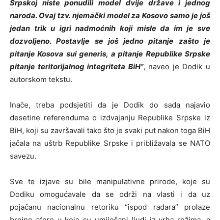
Srpskoj niste ponudili model dvije države i jednog
naroda. Ovaj tzv. njemački model za Kosovo samo je još
jedan trik u igri nadmoćnih koji misle da im je sve
dozvoljeno. Postavlje se još jedno pitanje zašto je
pitanje Kosova sui generis, a pitanje Republike Srpske
pitanje teritorijalnog integriteta BiH”
, naveo je Dodik u
autorskom tekstu.
Inače, treba podsjetiti da je Dodik do sada najavio
desetine referenduma o izdvajanju Republike Srpske iz
BiH, koji su završavali tako što je svaki put nakon toga BiH
jačala na uštrb Republike Srpske i približavala se NATO
savezu.
Sve te izjave su bile manipulativne prirode, koje su
Dodiku omogućavale da se održi na vlasti i da uz
pojačanu nacionalnu retoriku “ispod radara” prolaze
brojne afere u koje su umiješani ljudi iz vrha režima, a