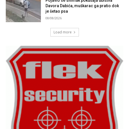
Pojavio se snimak pokušaja ubistva
Davora Dabića, muškarac ga pratio dok
je šetao psa
08/08/2026
Load more