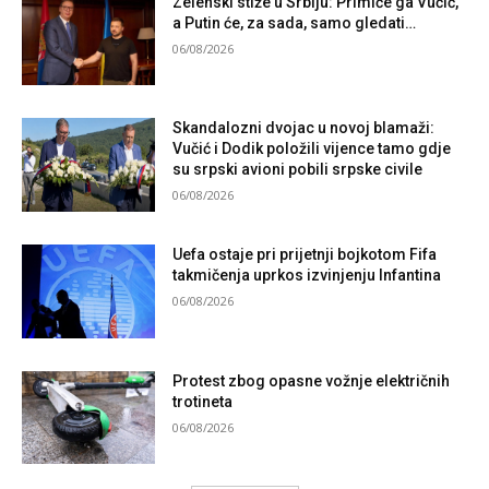
Zelenski stiže u Srbiju: Primiće ga Vučić,
a Putin će, za sada, samo gledati…
06/08/2026
Skandalozni dvojac u novoj blamaži:
Vučić i Dodik položili vijence tamo gdje
su srpski avioni pobili srpske civile
06/08/2026
Uefa ostaje pri prijetnji bojkotom Fifa
takmičenja uprkos izvinjenju Infantina
06/08/2026
Protest zbog opasne vožnje električnih
trotineta
06/08/2026