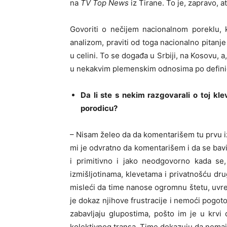
na
TV Top News
iz Tirane. To je, zapravo, a
Govoriti o nečijem nacionalnom poreklu, k
analizom, praviti od toga nacionalno pitanje 
u celini. To se događa u Srbiji, na Kosovu, a, g
u nekakvim plemenskim odnosima po definiciji
Da li ste s nekim razgovarali o toj kl
porodicu?
– Nisam želeo da da komentarišem tu prvu i
mi je odvratno da komentarišem i da se bavi
i primitivno i jako neodgovorno kada se, 
izmišljotinama, klevetama i privatnošću dru
misleći da time nanose ogromnu štetu, uvr
je dokaz njihove frustracije i nemoći pogotov
zabavljaju glupostima, pošto im je u krvi
kolektivnog transa. Time dokazuju da nemaju sv