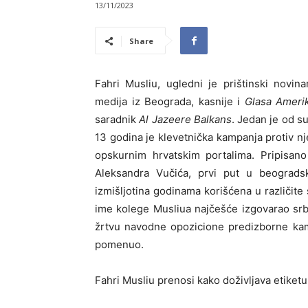
13/11/2023
Share
Fahri Musliu, ugledni je prištinski novin
medija iz Beograda, kasnije i
Glasa Ameri
saradnik
Al Jazeere Balkans
. Jedan je od s
13 godina je klevetnička kampanja protiv nj
opskurnim hrvatskim portalima. Pripisano
Aleksandra Vučića, prvi put u beograd
izmišljotina godinama korišćena u različi
ime kolege Musliua najčešće izgovarao srb
žrtvu navodne opozicione predizborne kam
pomenuo.
Fahri Musliu prenosi kako doživljava etiketu