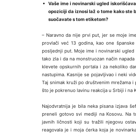
Vaše ime i novinarski ugled iskorišćava
opoziciji da iznosi laž o tome kako ste 
suočavate s tom etiketom?
– Naravno da nije prvi put, jer se moje i
provlači već 13 godina, kao one španske 
posljednji put. Moje ime i novinarski ugled s
tako zla i da na monstruozan način napada
klevete opskurnih portala i za nekoliko 
nastupima. Kasnije se pojavljivao i neki v
Taj snimak kruži po društvenim mrežama i p
što je pokrenuo lavinu reakcija u Srbiji i n
Najodvratnija je bila neka pisana izjava š
preneli gotovo svi mediji na Kosovu. Na to
javnih ličnosti koji su tražili njegovu o
reagovala je i moja ćerka koja je novinark