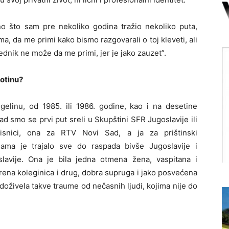
no što sam pre nekoliko godina tražio nekoliko puta,
, da me primi kako bismo razgovarali o toj kleveti, ali
nik ne može da me primi, jer je jako zauzet”.
jotinu?
linu, od 1985. ili 1986. godine, kao i na desetine
kad smo se prvi put sreli u Skupštini SFR Jugoslavije ili
pisnici, ona za RTV Novi Sad, a ja za prištinski
ama je trajalo sve do raspada bivše Jugoslavije i
lavije. Ona je bila jedna otmena žena, vaspitana i
krena koleginica i drug, dobra supruga i jako posvećena
, doživela takve traume od nečasnih ljudi, kojima nije do