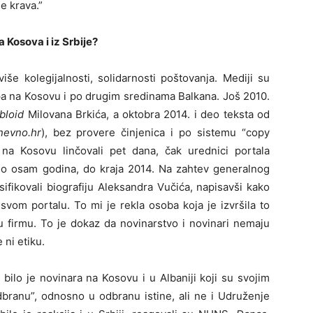
e krava.”
 Kosova i iz Srbije?
e kolegijalnosti, solidarnosti poštovanja. Mediji su
 pa na Kosovu i po drugim sredinama Balkana. Još 2010.
bloid
Milovana Brkića, a oktobra 2014. i deo teksta od
nevno.hr
), bez provere činjenica i po sistemu “copy
na Kosovu linčovali pet dana, čak urednici portala
 bio osam godina, do kraja 2014. Na zahtev generalnog
alsifikovali biografiju Aleksandra Vučića, napisavši kako
 svom portalu. To mi je rekla osoba koja je izvršila to
tu firmu. To je dokaz da novinarstvo i novinari nemaju
 ni etiku.
 bilo je novinara na Kosovu i u Albaniji koji su svojim
dbranu”, odnosno u odbranu istine, ali ne i Udruženje