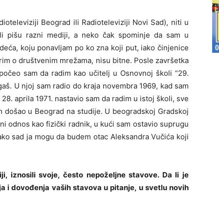
ioteleviziji Beograd ili Radioteleviziji Novi Sad), niti u
 ili pišu razni mediji, a neko čak spominje da sam u
deća, koju ponavljam po ko zna koji put, iako činjenice
rim o društvenim mrežama, nisu bitne. Posle završetka
 počeo sam da radim kao učitelj u Osnovnoj školi “29.
aš. U njoj sam radio do kraja novembra 1969, kad sam
8. aprila 1971. nastavio sam da radim u istoj školi, sve
m došao u Beograd na studije. U beogradskoj Gradskoj
i odnos kao fizički radnik, u kući sam ostavio suprugu
kako sad ja mogu da budem otac Aleksandra Vučića koji
i, iznosili svoje, često nepoželjne stavove. Da li je
 i dovođenja vaših stavova u pitanje, u svetlu novih