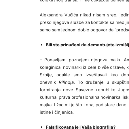
Aleksandra Vučića nikad nisam sreo, jedi
preko njegove službe za kontakte sa medijima
samo sam jednom dobio odgovor da “predsed
Bili ste prinuđeni da demantujete izmišl
– Ponavljam, poznajem njegovu majku Ange
koleginica, novinarki iz cele bivše države, 
Srbije, odakle smo izveštavali kao do
dnevnik
Rilindja
. To druženje u skupštin
formiranja nove Savezne republike Jugos
kulturna, prava profesionalna novinarka, is
majka. I žao mi je što i ona, pod stare dane
istine i činjenica.
Falsifikovana je i Vaša biografija?