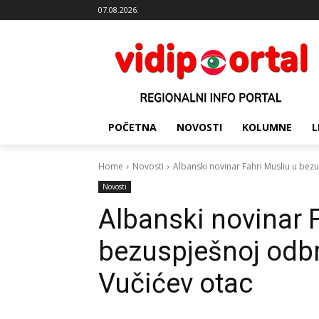
07.08.2026.
POČETNA
NOVOSTI
KOLUMNE
L
Home
Novosti
Albanski novinar Fahri Musliu u bez
Novosti
Albanski novinar 
bezuspješnoj odbr
Vučićev otac