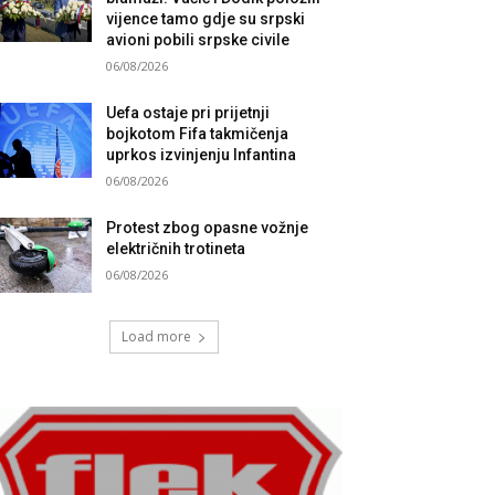
vijence tamo gdje su srpski
avioni pobili srpske civile
06/08/2026
Uefa ostaje pri prijetnji
bojkotom Fifa takmičenja
uprkos izvinjenju Infantina
06/08/2026
Protest zbog opasne vožnje
električnih trotineta
06/08/2026
Load more