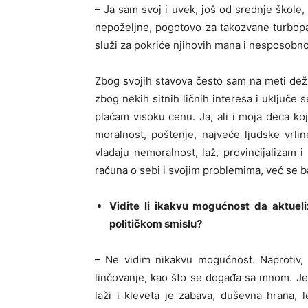
– Ja sam svoj i uvek, još od srednje škole
nepoželjne, pogotovo za takozvane turbopat
služi za pokriće njihovih mana i nesposobno
Zbog svojih stavova često sam na meti dežur
zbog nekih sitnih ličnih interesa i uključe
plaćam visoku cenu. Ja, ali i moja deca ko
moralnost, poštenje, najveće ljudske vrli
vladaju nemoralnost, laž, provincijalizam
računa o sebi i svojim problemima, već se b
Vidite li ikakvu mogućnost da aktuel
političkom smislu?
– Ne vidim nikakvu mogućnost. Naprotiv, d
linčovanje, kao što se događa sa mnom. Jer,
laži i kleveta je zabava, duševna hrana, l