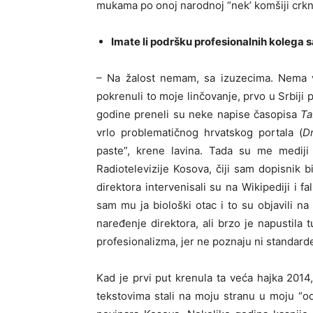
mukama po onoj narodnoj “nek’ komšiji crkn
Imate li podršku profesionalnih kolega sa
– Na žalost nemam, sa izuzecima. Nema viš
pokrenuli to moje linčovanje, prvo u Srbiji
godine preneli su neke napise časopisa
Ta
vrlo problematičnog hrvatskog portala (
D
paste”, krene lavina. Tada su me mediji 
Radiotelevizije Kosova, čiji sam dopisnik
direktora intervenisali su na Wikipediji i f
sam mu ja biološki otac i to su objavili na
naređenje direktora, ali brzo je napustila 
profesionalizma, jer ne poznaju ni standarde
Kad je prvi put krenula ta veća hajka 2014,
tekstovima stali na moju stranu u moju “o