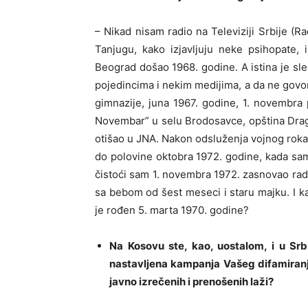
– Nikad nisam radio na Televiziji Srbije (Rad
Tanjugu, kako izjavljuju neke psihopate,
Beograd došao 1968. godine. A istina je sle
pojedincima i nekim medijima, a da ne govo
gimnazije, juna 1967. godine, 1. novembra
Novembar” u selu Brodosavce, opština Drag
otišao u JNA. Nakon odsluženja vojnog roka 2
do polovine oktobra 1972. godine, kada sa
čistoći sam 1. novembra 1972. zasnovao radn
sa bebom od šest meseci i staru majku. I 
je rođen 5. marta 1970. godine?
Na Kosovu ste, kao, uostalom, i u Srbij
nastavljena kampanja Vašeg difamiranja
javno izrečenih i prenošenih laži?