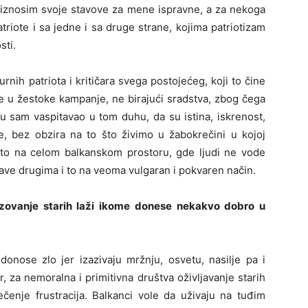
, iznosim svoje stavove za mene ispravne, a za nekoga
riote i sa jedne i sa druge strane, kojima patriotizam
sti.
nih patriota i kritičara svega postojećeg, koji to čine
 se u žestoke kampanje, ne birajući sradstva, zbog čega
ju sam vaspitavao u tom duhu, da su istina, iskrenost,
ne, bez obzira na to što živimo u žabokrečini u kojoj
 i to na celom balkanskom prostoru, gde ljudi ne vode
ave drugima i to na veoma vulgaran i pokvaren način.
izovanje starih laži ikome donese nekakvo dobro u
onose zlo jer izazivaju mržnju, osvetu, nasilje pa i
 za nemoralna i primitivna društva oživljavanje starih
ečenje frustracija. Balkanci vole da uživaju na tuđim