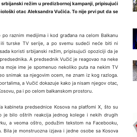
 srbijanski režim u predizbornoj kampanji, pripisujući
biološki otac Aleksandra Vučića. To nije prvi put da se
me po raznim medijima i kod građana na celom Balkanu
ili turske TV serije, a po svemu sudeći neće biti ni
ada koristi srbijanski režim, pripisujući opoziciji da je
 predsednika. A predsednik Vučić je reagovao na neke
dana moje ime je spomenuo nekoliko puta na nekim TV
ideo snimak sa njegovim ocem, ne znam iz kog razloga.
ortalima, a Vučić dokazuje kako ja nisam njegov otac,
a Kosovu, pa i po celom balkanskom prostoru.
efa kabineta predsednice Kosova na platfomi X, što su
 je bilo oštrih reakcija jednog kolege i nekih drugih
stavku, a veoma oštro, podužim tekstom na Facebooku,
a. Bila je monstruozna izjava i jedne osobe sa Kosova