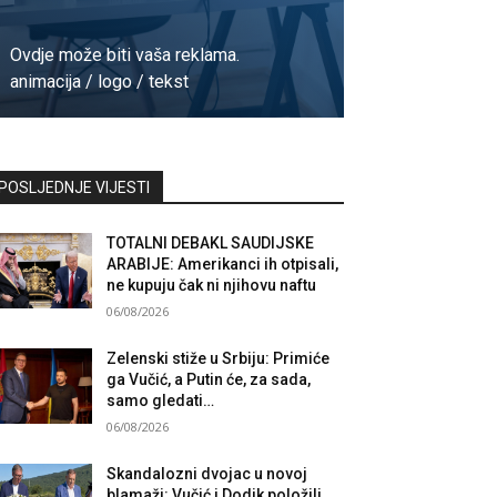
Ovdje može biti vaša reklama.
animacija / logo / tekst
Kontaktirajte nas
POSLJEDNJE VIJESTI
TOTALNI DEBAKL SAUDIJSKE
ARABIJE: Amerikanci ih otpisali,
ne kupuju čak ni njihovu naftu
06/08/2026
Zelenski stiže u Srbiju: Primiće
ga Vučić, a Putin će, za sada,
samo gledati…
06/08/2026
Skandalozni dvojac u novoj
blamaži: Vučić i Dodik položili