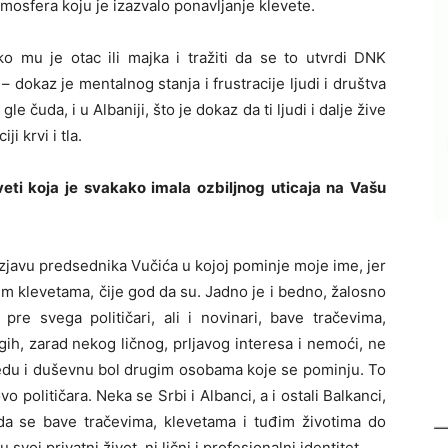
tmosfera koju je izazvalo ponavljanje klevete.
o mu je otac ili majka i tražiti da se to utvrdi DNK
– dokaz je mentalnog stanja i frustracije ljudi i društva
le čuda, i u Albaniji, što je dokaz da ti ljudi i dalje žive
 krvi i tla.
eveti koja je svakako imala ozbiljnog uticaja na Vašu
zjavu predsednika Vučića u kojoj pominje moje ime, jer
m klevetama, čije god da su. Jadno je i bedno, žalosno
pre svega političari, ali i novinari, bave tračevima,
gih, zarad nekog ličnog, prljavog interesa i nemoći, ne
edu i duševnu bol drugim osobama koje se pominju. To
o političara. Neka se Srbi i Albanci, a i ostali Balkanci,
 da se bave tračevima, klevetama i tuđim životima do
oj privatni život, ni lični i profesionalni identitet.