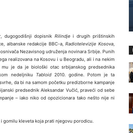
ar, dugogodišnji dopisnik
Rilindje
i drugih prištinskih
k
e, albanske redakcije BBC-a,
Radiotelevizije Kosova
,
uosnivača Nezavisnog udruženja novinara Srbije. Punih
ega realizovana na Kosovu i u Beogradu, ali i na nekim
 mu je da je biološki otac srbijanskog predsednika
skom nedeljniku
Tabloid
2010. godine. Potom je ta
te svrhe, da bi na samom početku predizborne kampanje
ijanski predsednik Aleksandar Vučić, praveći od sebe
panje – iako niko od opozicionara tako nešto nije ni
 i gomilu kleveta koja prati njegovu porodicu.