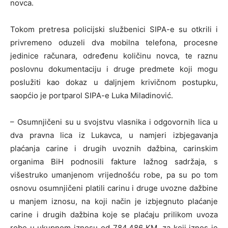
novca.
Tokom pretresa policijski službenici SIPA-e su otkrili i
privremeno oduzeli dva mobilna telefona, procesne
jedinice računara, određenu količinu novca, te raznu
poslovnu dokumentaciju i druge predmete koji mogu
poslužiti kao dokaz u daljnjem krivičnom postupku,
saopćio je portparol SIPA-e Luka Miladinović.
– Osumnjičeni su u svojstvu vlasnika i odgovornih lica u
dva pravna lica iz Lukavca, u namjeri izbjegavanja
plaćanja carine i drugih uvoznih dažbina, carinskim
organima BiH podnosili fakture lažnog sadržaja, s
višestruko umanjenom vrijednošću robe, pa su po tom
osnovu osumnjičeni platili carinu i druge uvozne dažbine
u manjem iznosu, na koji način je izbjegnuto plaćanje
carine i drugih dažbina koje se plaćaju prilikom uvoza
robe u ukupnom iznosu od 784.486 KM, za koji iznos je