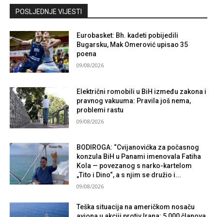
Kontaktirajte nas
POSLJEDNJE VIJESTI
Eurobasket: Bh. kadeti pobijedili
Bugarsku, Mak Omerović upisao 35
poena
09/08/2026
Električni romobili u BiH između zakona i
pravnog vakuuma: Pravila još nema,
problemi rastu
09/08/2026
BODIROGA: “Cvijanovićka za počasnog
konzula BiH u Panami imenovala Fatiha
Kola — povezanog s narko-kartelom
„Tito i Dino“, a s njim se družio i...
09/08/2026
Teška situacija na američkom nosaču
aviona u akciji protiv Irana: 5 000 članova