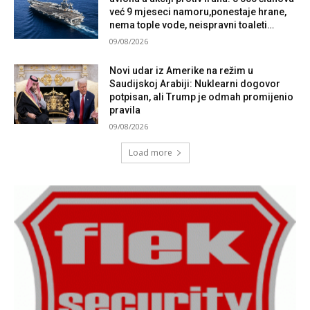
već 9 mjeseci namoru,ponestaje hrane,
nema tople vode, neispravni toaleti…
09/08/2026
Novi udar iz Amerike na režim u
Saudijskoj Arabiji: Nuklearni dogovor
potpisan, ali Trump je odmah promijenio
pravila
09/08/2026
Load more