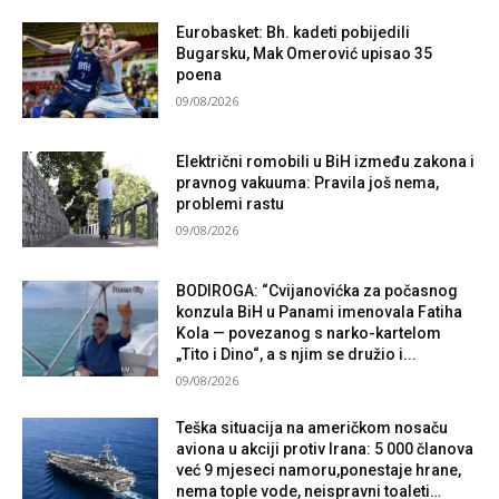
Eurobasket: Bh. kadeti pobijedili
Bugarsku, Mak Omerović upisao 35
poena
09/08/2026
Električni romobili u BiH između zakona i
pravnog vakuuma: Pravila još nema,
problemi rastu
09/08/2026
BODIROGA: “Cvijanovićka za počasnog
konzula BiH u Panami imenovala Fatiha
Kola — povezanog s narko-kartelom
„Tito i Dino“, a s njim se družio i...
09/08/2026
Teška situacija na američkom nosaču
aviona u akciji protiv Irana: 5 000 članova
već 9 mjeseci namoru,ponestaje hrane,
nema tople vode, neispravni toaleti…