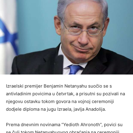
Izraelski premijer Benjamin Netanyahu suočio se s
antivladinim povicima u četvrtak, a prisutni su pozivali na
njegovu ostavku tokom govora na vojnoj ceremoniji
dodjele diploma na jugu Izraela, javlja Anadolija.
Prema dnevnim novinama “Yedioth Ahronoth”, povici su
se čuli tokom Netanyahuovog obraćanja na ceremoniji