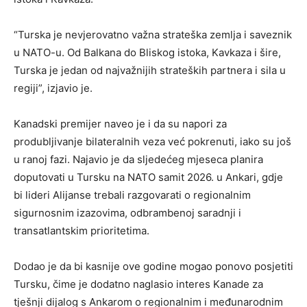
“Turska je nevjerovatno važna strateška zemlja i saveznik
u NATO-u. Od Balkana do Bliskog istoka, Kavkaza i šire,
Turska je jedan od najvažnijih strateških partnera i sila u
regiji”, izjavio je.
Kanadski premijer naveo je i da su napori za
produbljivanje bilateralnih veza već pokrenuti, iako su još
u ranoj fazi. Najavio je da sljedećeg mjeseca planira
doputovati u Tursku na NATO samit 2026. u Ankari, gdje
bi lideri Alijanse trebali razgovarati o regionalnim
sigurnosnim izazovima, odbrambenoj saradnji i
transatlantskim prioritetima.
Dodao je da bi kasnije ove godine mogao ponovo posjetiti
Tursku, čime je dodatno naglasio interes Kanade za
tješnji dijalog s Ankarom o regionalnim i međunarodnim