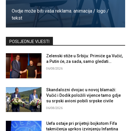
Ovdje može biti vaša reklama. animacija / logo /
tekst
Kontaktirajte nas
POSLJEDNJE VIJESTI
Zelenski stiže u Srbiju: Primiće ga Vučić,
a Putin će, za sada, samo gledati…
06/08/2026
Skandalozni dvojac u novoj blamaži:
Vučić i Dodik položili vijence tamo gdje
su srpski avioni pobili srpske civile
06/08/2026
Uefa ostaje pri prijetnji bojkotom Fifa
takmičenja uprkos izvinjenju Infantina