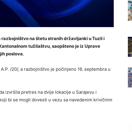
azbojništvo na štetu stranih državljanki u Tuzli i
 Kantonalnom tužilaštvu, saopšteno je iz Uprave
jih poslova.
/ i A.P. /20/, a razbojništvo je počinjeno 16. septembra u
a izvršila pretres na dvije lokacije u Sarajevu i
oji bi se mogli dovesti u vezu sa navedenim krivičnim