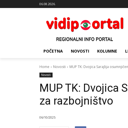
06.08.2026.
POČETNA
NOVOSTI
KOLUMNE
L
Home
Novosti
MUP TK: Dvojica Sarajlija osumnjiče
Novosti
MUP TK: Dvojica S
za razbojništvo
06/10/2025