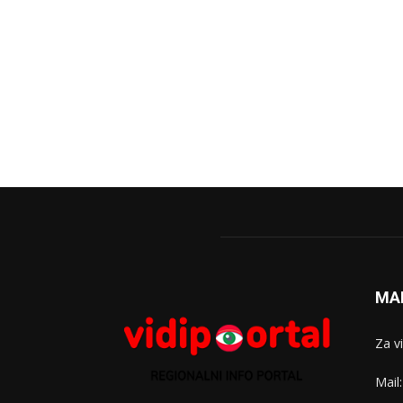
MA
Za v
Mail