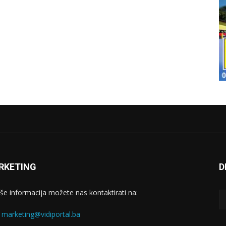
RKETING
D
iše informacija možete nas kontaktirati na:
:
marketing@vidiportal.ba