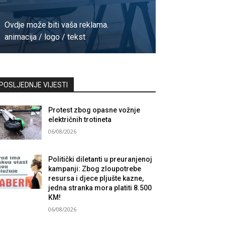
Ovdje može biti vaša reklama.
animacija / logo / tekst
Kontaktirajte nas
POSLJEDNJE VIJESTI
Protest zbog opasne vožnje
električnih trotineta
06/08/2026
Politički diletanti u preuranjenoj
kampanji: Zbog zloupotrebe
resursa i djece pljušte kazne,
jedna stranka mora platiti 8.500
KM!
06/08/2026