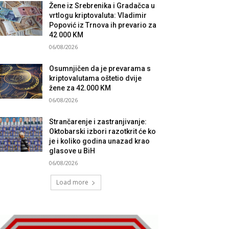
Žene iz Srebrenika i Gradačca u
vrtlogu kriptovaluta: Vladimir
Popović iz Trnova ih prevario za
42 000 KM
06/08/2026
Osumnjičen da je prevarama s
kriptovalutama oštetio dvije
žene za 42.000 KM
06/08/2026
Strančarenje i zastranjivanje:
Oktobarski izbori razotkrit će ko
je i koliko godina unazad krao
glasove u BiH
06/08/2026
Load more