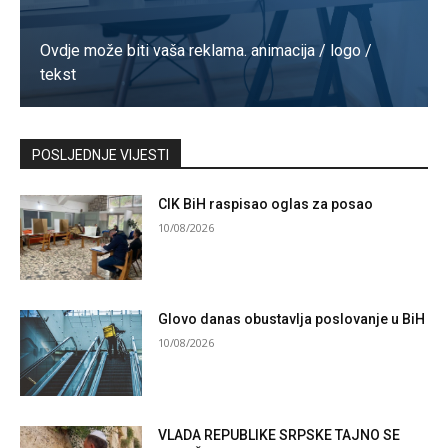
Ovdje može biti vaša reklama. animacija / logo /
tekst
Kontaktirajte nas
POSLJEDNJE VIJESTI
CIK BiH raspisao oglas za posao
10/08/2026
Glovo danas obustavlja poslovanje u BiH
10/08/2026
VLADA REPUBLIKE SRPSKE TAJNO SE