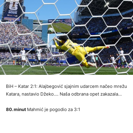
BiH – Katar 2:1: Alajbegović sjajnim udarcem načeo mrežu
Katara, nastavio Džeko…. Naša odbrana opet zakazala…
80. minut
Mahmić je pogodio za 3:1