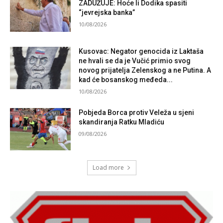
ZADUŽUJE: Hoće li Dodika spasiti
“jevrejska banka”
10/08/2026
Kusovac: Negator genocida iz Laktaša
ne hvali se da je Vučić primio svog
novog prijatelja Zelenskog a ne Putina. A
kad će bosanskog međeda...
10/08/2026
Pobjeda Borca protiv Veleža u sjeni
skandiranja Ratku Mladiću
09/08/2026
Load more