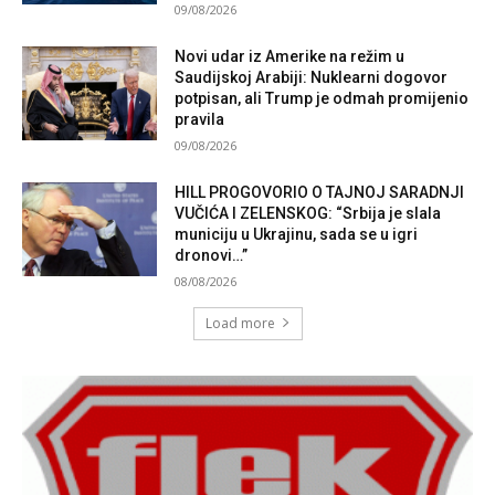
09/08/2026
Novi udar iz Amerike na režim u
Saudijskoj Arabiji: Nuklearni dogovor
potpisan, ali Trump je odmah promijenio
pravila
09/08/2026
HILL PROGOVORIO O TAJNOJ SARADNJI
VUČIĆA I ZELENSKOG: “Srbija je slala
municiju u Ukrajinu, sada se u igri
dronovi…”
08/08/2026
Load more