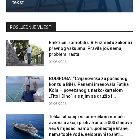
tekst
Kontaktirajte nas
POSLJEDNJE VIJESTI
Električni romobili u BiH između zakona i
pravnog vakuuma: Pravila još nema,
problemi rastu
09/08/2026
BODIROGA: “Cvijanovićka za počasnog
konzula BiH u Panami imenovala Fatiha
Kola — povezanog s narko-kartelom
„Tito i Dino“, a s njim se družio i...
09/08/2026
Teška situacija na američkom nosaču
aviona u akciji protiv Irana: 5 000 članova
već 9 mjeseci namoru,ponestaje hrane,
nema tople vode, neispravni toaleti…