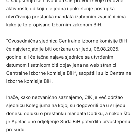
U saopštenju se navodi da CIK provodi svoje redovne
aktivnosti, od kojih je jedna i pokretanje postupka
utvrđivanja prestanka mandata izabranim zvaničnicima
kako je to propisano Izbornim zakonom BiH.
“Ovosedmična sjednica Centralne izborne komisije BiH
će najvjerojatnije biti održana u srijedu, 06.08.2025.
godine, ali će tačna najava sjednice sa utvrđenim
datumom i satnicom biti objavljena na web stranici
Centralne izborne komisije BiH”, saopštili su iz Centralne
izborne komisije BiH.
Inače, kako nezvanično saznajemo, CIK je već održao
sjednicu Kolegijuma na kojoj su dogovorili da u srijedu
donesu odluku o prestanku mandata Dodiku, a nakon što
je Apelaciono odjeljenje Suda BiH potvrdilo prvostepenu
presudu.