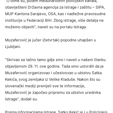
“O tome su, putem međunarodnih policijskih kanala,
obaviješteni Državna agencija za istrage i zaštitu – SIPA,
MUP Kantona Sarajevo, OSA, kao i nadležne pravosudne
institucije u Federaciji BiH. Zbog istrage, više detalja ne
možemo objaviti”, naveli su na portalu Istraga.
Muzaferović je jučer (četvrtak) popodne uhapšen u
Ljubljani.
“Skrivao se tačno tamo gdje smo i naveli u našem članku
objavljenom 29. 11. ove godine. Tada smo ustvrdili da je
Muzaferović organizovao i učestvovao u ubistvu Satka
Kekića, svog zemljaka iz Velike Kladuše. Nakon što su
slovenački mediji prenijeli sve te informacije,
Muzaferović je započeo pripremu za ubistvo urednika
Istrage”, dodali su.
Prema informacijama Istrage, Satko Kekić je i u Policijskoj