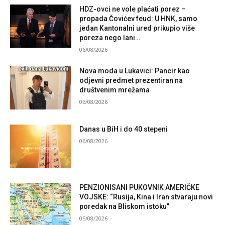
HDZ-ovci ne vole plaćati porez –
propada Čovićev feud: U HNK, samo
jedan Kantonalni ured prikupio više
poreza nego lani…
06/08/2026
Nova moda u Lukavici: Pancir kao
odjevni predmet prezentiran na
društvenim mrežama
06/08/2026
Danas u BiH i do 40 stepeni
06/08/2026
PENZIONISANI PUKOVNIK AMERIČKE
VOJSKE: “Rusija, Kina i Iran stvaraju novi
poredak na Bliskom istoku”
05/08/2026