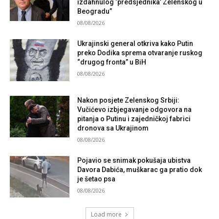
izdahnulog ‘predsjednika’ Zelenskog u
Beogradu”
08/08/2026
Ukrajinski general otkriva kako Putin
preko Dodika sprema otvaranje ruskog
“drugog fronta” u BiH
08/08/2026
Nakon posjete Zelenskog Srbiji:
Vučićevo izbjegavanje odgovora na
pitanja o Putinu i zajedničkoj fabrici
dronova sa Ukrajinom
08/08/2026
Pojavio se snimak pokušaja ubistva
Davora Dabića, muškarac ga pratio dok
je šetao psa
08/08/2026
Load more