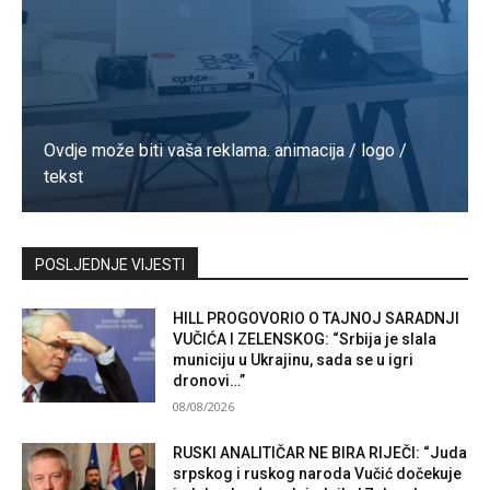
Ovdje može biti vaša reklama. animacija / logo /
tekst
Kontaktirajte nas
POSLJEDNJE VIJESTI
HILL PROGOVORIO O TAJNOJ SARADNJI
VUČIĆA I ZELENSKOG: “Srbija je slala
municiju u Ukrajinu, sada se u igri
dronovi…”
08/08/2026
RUSKI ANALITIČAR NE BIRA RIJEČI: “Juda
srpskog i ruskog naroda Vučić dočekuje