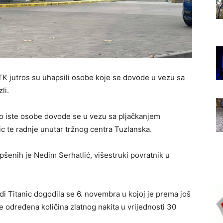
 TK jutros su uhapsili osobe koje se dovode u vezu sa
li.
o iste osobe dovode se u vezu sa pljačkanjem
ic te radnje unutar tržnog centra Tuzlanska.
pšenih je Nedim Serhatlić, višestruki povratnik u
di Titanic dogodila se 6. novembra u kojoj je prema još
 određena količina zlatnog nakita u vrijednosti 30