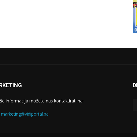
RKETING
D
iše informacija možete nas kontaktirati na:
:
marketing@vidiportal.ba