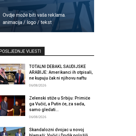
Ovdje može biti vaša reklama.
animacija / logo / tekst
Kontaktirajte nas
POSLJEDNJE VIJESTI
TOTALNI DEBAKL SAUDIJSKE
ARABIJE: Amerikanci ih otpisali,
ne kupuju čak ni njihovu naftu
06/08/2026
Zelenski stiže u Srbiju: Primiće
ga Vučić, a Putin će, za sada,
samo gledati…
06/08/2026
Skandalozni dvojac u novoj
blamaži: Vučić i Dodik položili