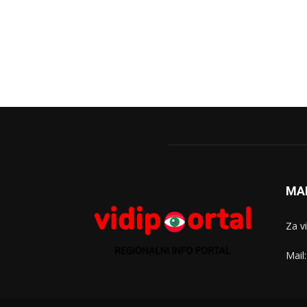
MA
Za v
Mail