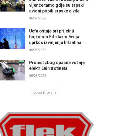
vijence tamo gdje su srpski
avioni pobili srpske civile
06/08/2026
Uefa ostaje pri prijetnji
bojkotom Fifa takmičenja
uprkos izvinjenju Infantina
06/08/2026
Protest zbog opasne vožnje
električnih trotineta
06/08/2026
Load more