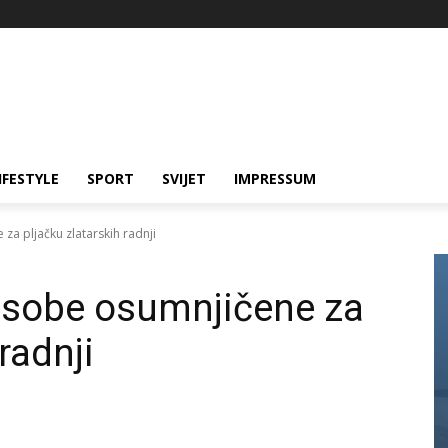
IFESTYLE
SPORT
SVIJET
IMPRESSUM
a pljačku zlatarskih radnji
osobe osumnjičene za
radnji