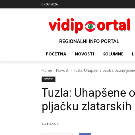
07.08.2026.
POČETNA
NOVOSTI
KOLUMNE
L
Home
Novosti
Tuzla: Uhapšene osobe osumnjičene z
Novosti
Tuzla: Uhapšene 
pljačku zlatarskih 
14/11/2024