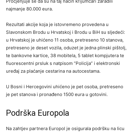
Procjenjuje se da su na taj način krijumčari zaradili
najmanje 80.000 eura.
Rezultati akcije koja je istovremeno provedena u
Slavonskom Brodu u Hrvatskoj i Brodu u BiH su sljedeći:
u Hrvatskoj je uhićeno 11 osoba, pretreseno 10 stanova,
pretreseno je deset vozila, oduzet je jedna plinski pištolj,
te bankovne kartice, 38 mobitela, 5 tablet kompjutera te
fluorescentni prsluk s natpisom “Policija” i elektronski
uređaj za plaćanje cestarina na autocestama.
U Bosni i Hercegovini uhićeno je pet osoba, pretreseno
je pet stanova i pronađeno 1500 eura u gotovini.
Podrška Europola
Na zahtjev partnera Europol je osigurala podršku na licu