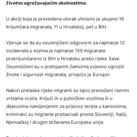
životno ugrožavajućim okolnostima.
U akciji koja je provedena utorak uhićeno je ukupno 16
krijumčara migranata, 11 u Hrvatskoj, pet u BiH.
Vjeruje se da su osumnjičeni odgovorni za najmanje 12
incidenata u kojima je najmanje 159 migranata
prokrijumčareno iz BiH u Hrvatsku preko rijeke Save.
Osumnjičeni su u pretrpanim čamcima svjesno ugrozili
živote i sigurnost migranata, priopćio je Europol.
Nakon prelaska rijeke migranti su tajno prevoženi raznim
vrstama vozila. Krijući ih u putničkim vozilima ili u
dijelovima namijenjenim za prijevoz tereta u kamionima,
kriminalci su migrante prebacivali prema Sloveniji, Italiji,
Njemačkoj i drugim državama Europske unije.