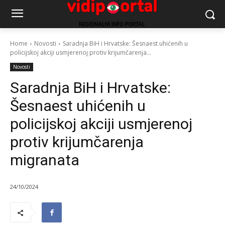
Home
Novosti
Saradnja BiH i Hrvatske: Šesnaest uhićenih u
policijskoj akciji usmjerenoj protiv krijumčarenja...
Novosti
Saradnja BiH i Hrvatske:
Šesnaest uhićenih u
policijskoj akciji usmjerenoj
protiv krijumčarenja
migranata
24/10/2024