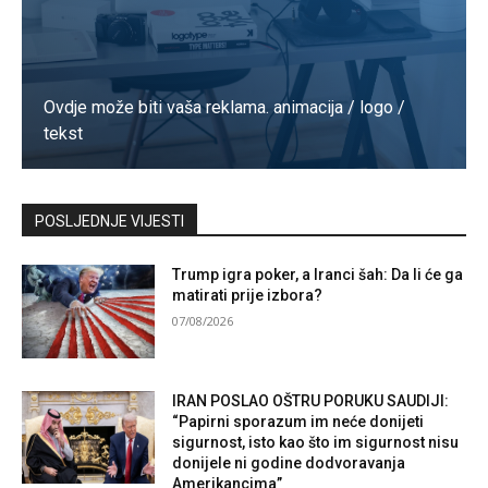
Ovdje može biti vaša reklama. animacija / logo /
tekst
Kontaktirajte nas
POSLJEDNJE VIJESTI
Trump igra poker, a Iranci šah: Da li će ga
matirati prije izbora?
07/08/2026
IRAN POSLAO OŠTRU PORUKU SAUDIJI:
“Papirni sporazum im neće donijeti
sigurnost, isto kao što im sigurnost nisu
donijele ni godine dodvoravanja
Amerikancima”