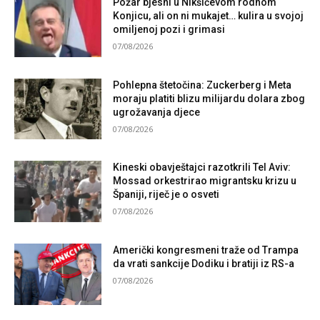
Požar bjesni u Nikšićevom rodnom
Konjicu, ali on ni mukajet… kulira u svojoj
omiljenoj pozi i grimasi
07/08/2026
Pohlepna štetočina: Zuckerberg i Meta
moraju platiti blizu milijardu dolara zbog
ugrožavanja djece
07/08/2026
Kineski obavještajci razotkrili Tel Aviv:
Mossad orkestrirao migrantsku krizu u
Španiji, riječ je o osveti
07/08/2026
Američki kongresmeni traže od Trampa
da vrati sankcije Dodiku i bratiji iz RS-a
07/08/2026