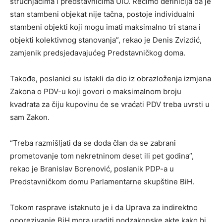
stručnjacima i predstavnicima UIO. Recimo definicija da je
stan stambeni objekat nije tačna, postoje individualni
stambeni objekti koji mogu imati maksimalno tri stana i
objekti kolektivnog stanovanja”, rekao je Denis Zvizdić,
zamjenik predsjedavajućeg Predstavničkog doma.
Takođe, poslanici su istakli da dio iz obrazloženja izmjena
Zakona o PDV-u koji govori o maksimalnom broju
kvadrata za čiju kupovinu će se vraćati PDV treba uvrsti u
sam Zakon.
“Treba razmišljati da se doda član da se zabrani
prometovanje tom nekretninom deset ili pet godina”,
rekao je Branislav Borenović, poslanik PDP-a u
Predstavničkom domu Parlamentarne skupštine BiH.
Tokom rasprave istaknuto je i da Uprava za indirektno
oporezivanje BiH mora uraditi podzakonske akte kako bi