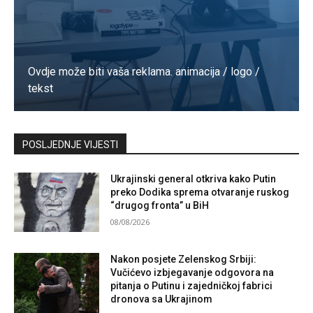
Ovdje može biti vaša reklama. animacija / logo /
tekst
Kontaktirajte nas
POSLJEDNJE VIJESTI
Ukrajinski general otkriva kako Putin
preko Dodika sprema otvaranje ruskog
“drugog fronta” u BiH
08/08/2026
Nakon posjete Zelenskog Srbiji:
Vučićevo izbjegavanje odgovora na
pitanja o Putinu i zajedničkoj fabrici
dronova sa Ukrajinom