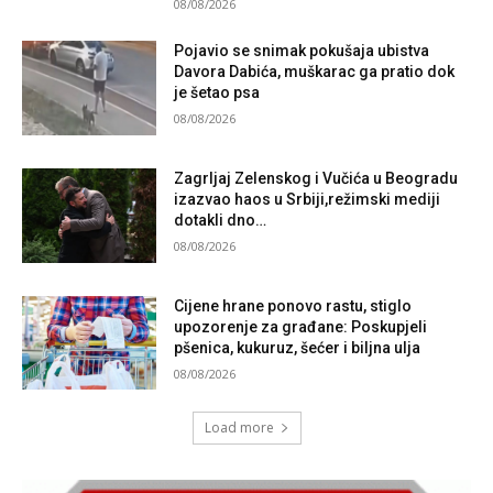
08/08/2026
Pojavio se snimak pokušaja ubistva
Davora Dabića, muškarac ga pratio dok
je šetao psa
08/08/2026
Zagrljaj Zelenskog i Vučića u Beogradu
izazvao haos u Srbiji,režimski mediji
dotakli dno…
08/08/2026
Cijene hrane ponovo rastu, stiglo
upozorenje za građane: Poskupjeli
pšenica, kukuruz, šećer i biljna ulja
08/08/2026
Load more