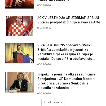
05/08/2026
ŠOK VIJEST KOJA ĆE UZDRMATI SRBIJU:
Vučićev pradjed iz Čipuljića zvao se Ante
05/08/2026
Vučić je u Glini ’95 obećavao “Veliku
Srbiju”, a za nekoliko mjeseci tzv.
Republika Srpska Krajina zauvijek je
nestala_ Danas u RS-u obećava isto...
05/08/2026
Inspekcija poništila otkaze radnicima
Bošnjacima u JP Komunalno Mostar:
Direktorica Jadranka Senkić ih je
otpustila nezakonito
05/08/2026
Load more