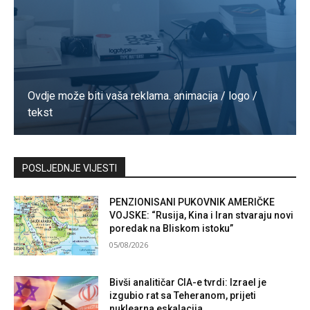
Ovdje može biti vaša reklama. animacija / logo /
tekst
Kontaktirajte nas
POSLJEDNJE VIJESTI
PENZIONISANI PUKOVNIK AMERIČKE
VOJSKE: “Rusija, Kina i Iran stvaraju novi
poredak na Bliskom istoku”
05/08/2026
Bivši analitičar CIA-e tvrdi: Izrael je
izgubio rat sa Teheranom, prijeti
nuklearna eskalacija