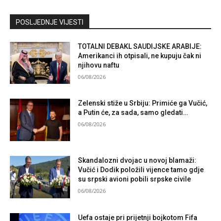
Kontaktirajte nas
POSLJEDNJE VIJESTI
TOTALNI DEBAKL SAUDIJSKE ARABIJE:
Amerikanci ih otpisali, ne kupuju čak ni
njihovu naftu
06/08/2026
Zelenski stiže u Srbiju: Primiće ga Vučić,
a Putin će, za sada, samo gledati…
06/08/2026
Skandalozni dvojac u novoj blamaži:
Vučić i Dodik položili vijence tamo gdje
su srpski avioni pobili srpske civile
06/08/2026
Uefa ostaje pri prijetnji bojkotom Fifa