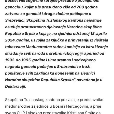
Bosne i Hercegovine i brojne presude o počinjenom
genocidu, kojima je presudeno više od 700 godina
zatvora za genocid i druge zločine počinjene u
Srebrenici, Skupština Tuzlanskog kantona najoštrije
osuđuje protuustavno djelovanje Narodne skupštine
Republike Srpske koja je, na sjednici održanoj 18. aprila
2024. godine, usvojila zaključke o prihvatanju Izvještaja
takozvane Međunarodne radne komisije za istraživanje
stradanja svih naroda u srebreničkoj regiji u period od
1992. do 1995. godine i time sramno i nedvojbeno
negirala genocid počinjen u Srebrenici te traži
poništenje svih zaključaka donesenih na sjednici
Narodne skupštine Republike Srpske”, navedeno je u
Deklaraciji.
Skupština Tuzlanskog kantona pozvala je predstavnike
međunarodne zajednice u Bosni i Hercegovini, a prije
svega OHR i visokog predstavnika Kristijana Šmita da,