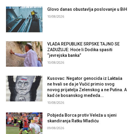
Glovo danas obustavlja poslovanje u BiH
10/08/2026
VLADA REPUBLIKE SRPSKE TAJNO SE
ZADUŽUJE: Hoće li Dodika spasiti
“jevrejska banka”
10/08/2026
Kusovac: Negator genocida iz Laktaša
ne hvali se da je Vučić primio svog
novog prijatelja Zelenskog a ne Putina. A
kad će bosanskog međeda...
10/08/2026
Pobjeda Borca protiv Veleža u sjeni
skandiranja Ratku Mladiću
09/08/2026