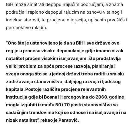
BiH može smatrati depopulirajućim područjem, a znatna
područja i rapidno depopulirajućim na osnovu vitalnog i
indeksa starosti, te procjene migracija, upisanih prvašića i
perspektive mladih.
“Ono što je ustanovljeno je da su BiH i sve države ove
regije u procesu visoke depopulacije gdje imamo nizak
natalitet praćen visokim iseljavanjem, što predstavlja
veliki problem za opće procese razvoja, planiranja i
svega onoga što se u jednoj državi treba raditi u smislu
zadržavanja stanovništva, daljnjeg razvoja i ljudskog
kapitala. Postoje različite procjene relevantnih
institucija gdje bi Bosna i Hercegovina do 2060. godine
mogla izgubiti između 50 i 70 posto stanovništva sa
sadašnjim trendovima koji se odnose i na iseljavanje i na
nizak natalitet”, rekao je Pantović.