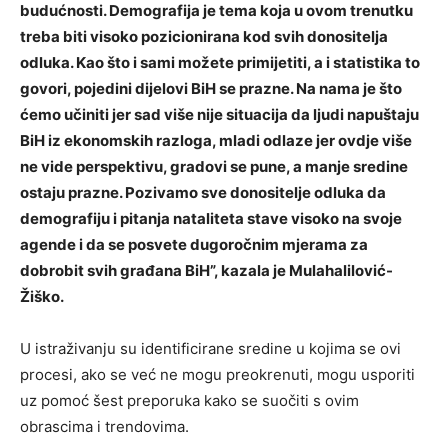
budućnosti. Demografija je tema koja u ovom trenutku
treba biti visoko pozicionirana kod svih donositelja
odluka. Kao što i sami možete primijetiti, a i statistika to
govori, pojedini dijelovi BiH se prazne. Na nama je što
ćemo učiniti jer sad više nije situacija da ljudi napuštaju
BiH iz ekonomskih razloga, mladi odlaze jer ovdje više
ne vide perspektivu, gradovi se pune, a manje sredine
ostaju prazne. Pozivamo sve donositelje odluka da
demografiju i pitanja nataliteta stave visoko na svoje
agende i da se posvete dugoročnim mjerama za
dobrobit svih građana BiH”, kazala je Mulahalilović-
Žiško.
U istraživanju su identificirane sredine u kojima se ovi
procesi, ako se već ne mogu preokrenuti, mogu usporiti
uz pomoć šest preporuka kako se suočiti s ovim
obrascima i trendovima.