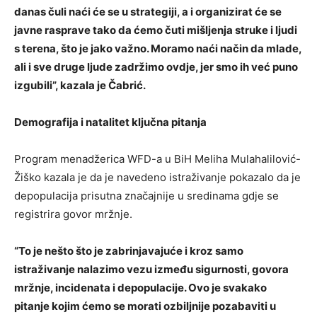
danas čuli naći će se u strategiji, a i organizirat će se
javne rasprave tako da ćemo čuti mišljenja struke i ljudi
s terena, što je jako važno. Moramo naći način da mlade,
ali i sve druge ljude zadržimo ovdje, jer smo ih već puno
izgubili”, kazala je Čabrić.
Demografija i natalitet ključna pitanja
Program menadžerica WFD-a u BiH Meliha Mulahalilović-
Žiško kazala je da je navedeno istraživanje pokazalo da je
depopulacija prisutna značajnije u sredinama gdje se
registrira govor mržnje.
“To je nešto što je zabrinjavajuće i kroz samo
istraživanje nalazimo vezu između sigurnosti, govora
mržnje, incidenata i depopulacije. Ovo je svakako
pitanje kojim ćemo se morati ozbiljnije pozabaviti u