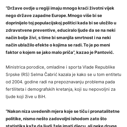
“Države ovdje u regiji imaju mnogo kraći životni vijek
nego države zapadne Europe. Mnogo više bi se
doprinijelo toj populacijskoj politici kada bi se uložilo u
zdravstvene preventive, educiralo ljude da se na neki
način bolje živi, s time bi smanjila smrtnost i na neki
način ublažilo efekte o kojima se radi. To je po meni
faktor o kojem se jako malo priča”, kazao je Pantović.
Ministrica porodice, omladine i sporta Vlade Republike
Srpske (RS) Selma Čabrić kazala je kako se u tom entitetu
od 2004. godine radi na prepoznavanju problema pada
fertiliteta i demografskih kretanja, koji su nepovoljni za
ljude koji žive u BiH.
“Nakon niza uvedenih mjera koje se tiču i pronatalitetne
politike, nismo nešto zadovoljni ishodom zato što
statistika kaže da ljudi žele imati djecu, ali neke druge