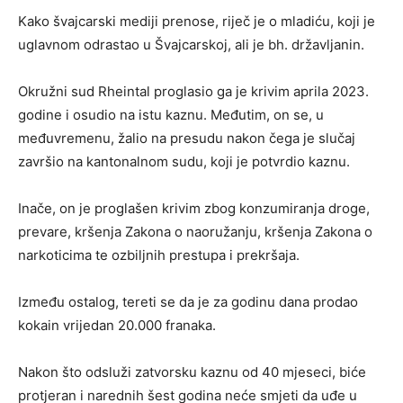
Kako švajcarski mediji prenose, riječ je o mladiću, koji je
uglavnom odrastao u Švajcarskoj, ali je bh. državljanin.
Okružni sud Rheintal proglasio ga je krivim aprila 2023.
godine i osudio na istu kaznu. Međutim, on se, u
međuvremenu, žalio na presudu nakon čega je slučaj
završio na kantonalnom sudu, koji je potvrdio kaznu.
Inače, on je proglašen krivim zbog konzumiranja droge,
prevare, kršenja Zakona o naoružanju, kršenja Zakona o
narkoticima te ozbiljnih prestupa i prekršaja.
Između ostalog, tereti se da je za godinu dana prodao
kokain vrijedan 20.000 franaka.
Nakon što odsluži zatvorsku kaznu od 40 mjeseci, biće
protjeran i narednih šest godina neće smjeti da uđe u