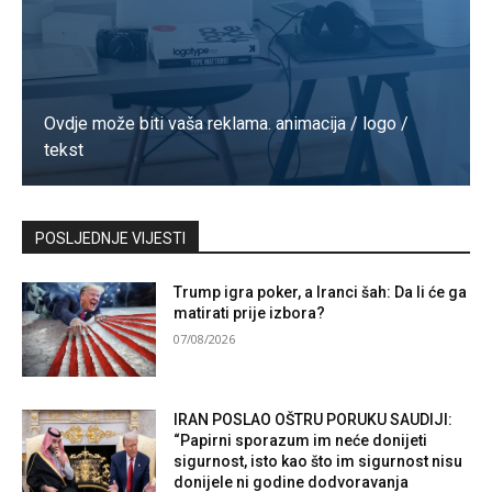
Ovdje može biti vaša reklama. animacija / logo /
tekst
Kontaktirajte nas
POSLJEDNJE VIJESTI
Trump igra poker, a Iranci šah: Da li će ga
matirati prije izbora?
07/08/2026
IRAN POSLAO OŠTRU PORUKU SAUDIJI:
“Papirni sporazum im neće donijeti
sigurnost, isto kao što im sigurnost nisu
donijele ni godine dodvoravanja