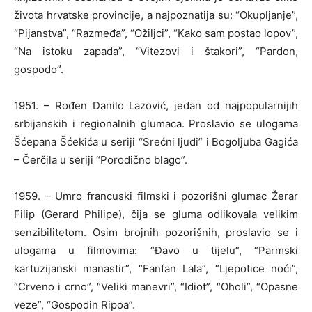
života hrvatske provincije, a najpoznatija su: “Okupljanje”,
“Pijanstva”, “Razmeđa”, “Ožiljci”, “Kako sam postao lopov”,
“Na istoku zapada”, “Vitezovi i štakori”, “Pardon,
gospodo”.
1951. – Rođen Danilo Lazović, jedan od najpopularnijih
srbijanskih i regionalnih glumaca. Proslavio se ulogama
Šćepana Šćekića u seriji “Srećni ljudi” i Bogoljuba Gagića
– Čerčila u seriji “Porodično blago”.
1959. – Umro francuski filmski i pozorišni glumac Žerar
Filip (Gerard Philipe), čija se gluma odlikovala velikim
senzibilitetom. Osim brojnih pozorišnih, proslavio se i
ulogama u filmovima: “Đavo u tijelu”, “Parmski
kartuzijanski manastir”, “Fanfan Lala”, “Ljepotice noći”,
“Crveno i crno”, “Veliki manevri”, “Idiot”, “Oholi”, “Opasne
veze”, “Gospodin Ripoa”.