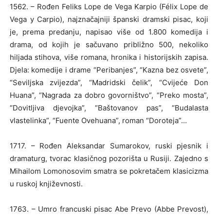
1562. – Rođen Feliks Lope de Vega Karpio (Félix Lope de
Vega y Carpio), najznačajniji španski dramski pisac, koji
je, prema predanju, napisao više od 1.800 komedija i
drama, od kojih je sačuvano približno 500, nekoliko
hiljada stihova, više romana, hronika i historijskih zapisa.
Djela: komedije i drame “Peribanjes”, “Kazna bez osvete”,
“Seviljska zvijezda”, “Madridski čelik”, “Cvijeće Don
Huana”, “Nagrada za dobro govorništvo”, “Preko mosta”,
“Dovitljiva djevojka”, “Baštovanov pas”, “Budalasta
vlastelinka”, “Fuente Ovehuana”, roman “Doroteja”…
1717. – Rođen Aleksandar Sumarokov, ruski pjesnik i
dramaturg, tvorac klasičnog pozorišta u Rusiji. Zajedno s
Mihailom Lomonosovim smatra se pokretačem klasicizma
u ruskoj književnosti.
1763. – Umro francuski pisac Abe Prevo (Abbe Prevost),