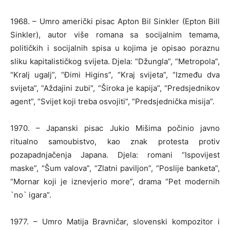
1968. – Umro američki pisac Apton Bil Sinkler (Epton Bill
Sinkler), autor više romana sa socijalnim temama,
političkih i socijalnih spisa u kojima je opisao poraznu
sliku kapitalističkog svijeta. Djela: “Džungla”, “Metropola”,
“Kralj ugalj”, “Đimi Higins”, “Kraj svijeta”, “Između dva
svijeta”, “Aždajini zubi”, “Široka je kapija”, “Predsjednikov
agent”, “Svijet koji treba osvojiti”, “Predsjednička misija”.
1970. – Japanski pisac Jukio Mišima počinio javno
ritualno samoubistvo, kao znak protesta protiv
pozapadnjačenja Japana. Djela: romani “Ispovijest
maske”, “Šum valova”, “Zlatni paviljon”, “Poslije banketa”,
“Mornar koji je iznevjerio more”, drama “Pet modernih
`no` igara”.
1977. – Umro Matija Bravničar, slovenski kompozitor i