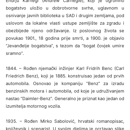
Endrju Karnegi (Andrew Carnegie), koji je ogromno
bogatstvo uložio u dobrotvorne svrhe, uglavnom u
osnivanje javnih biblioteka u SAD i drugim zemljama, pod
uslovom da lokalne vlasti ustupe zemljište za zgradu i
obezbijede njeno održavanje. Iz poslovnog života se
povukao 1901., 18 godina prije smrti, a 1900. je objavio
“Jevanđelje bogatstva”, s tezom da “bogat čovjek umire
sramno”.
1844. – Rođen njemački inžinjer Karl Fridrih Benc (Carl
Friedrich Benz), koji je 1885. konstruisao jedan od prvih
automobila. Osnovao je kompaniju “Benz” za izradu
benzinskih motora i automobila, od koje je udruživanjem
nastao “Daimler-Benz”. Generalno je priznat kao jedan od
izumitelja motornog vozila.
1935. – Rođen Mirko Sabolović, hrvatski romanopisac,
književnik i scenarist. U svojim djelima je ocrtavao slike