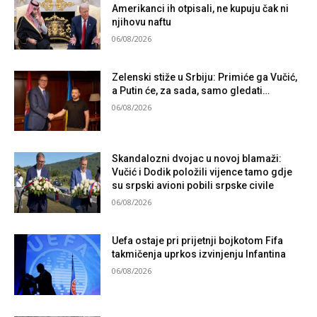
Amerikanci ih otpisali, ne kupuju čak ni
njihovu naftu
06/08/2026
Zelenski stiže u Srbiju: Primiće ga Vučić,
a Putin će, za sada, samo gledati…
06/08/2026
Skandalozni dvojac u novoj blamaži:
Vučić i Dodik položili vijence tamo gdje
su srpski avioni pobili srpske civile
06/08/2026
Uefa ostaje pri prijetnji bojkotom Fifa
takmičenja uprkos izvinjenju Infantina
06/08/2026