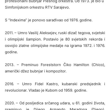
profesionalni bubnjar Plesnog orkestra. Od 1973. je bio u
Simfonijskom orkestru RTV Sarajevo.
S “Indexima” je ponovo sarađivao od 1976. godine.
2011. – Umro Vasilij Aleksejev, ruski dizač tegova, svjetski
i olimpijski šampion. Postavio je 80 svjetskih rekorda i
osvojio zlatne olimpijske medalje na igrama 1972. i 1976.
godine.
2013. – Preminuo Foreststorn Čiko Hamilton (Chico),
američki džez bubnjar i kompozitor.
2016. – Umro Fidel Kastro, kubanski predsjednik i
revolucionar. Vladao je Kubom od 1959. godine.
2020. – Od posljedica srčanog udara, u 61. godini života,
preminuo je Dijego Armando Maradona (Diego),