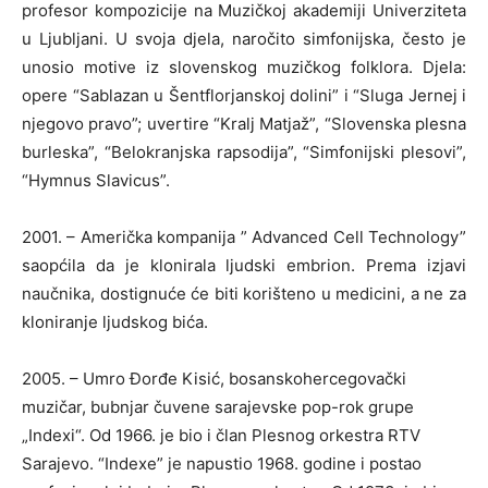
profesor kompozicije na Muzičkoj akademiji Univerziteta
u Ljubljani. U svoja djela, naročito simfonijska, često je
unosio motive iz slovenskog muzičkog folklora. Djela:
opere “Sablazan u Šentflorjanskoj dolini” i “Sluga Jernej i
njegovo pravo”; uvertire “Kralj Matjaž”, “Slovenska plesna
burleska”, “Belokranjska rapsodija”, “Simfonijski plesovi”,
“Hymnus Slavicus”.
2001. – Američka kompanija ” Advanced Cell Technology”
saopćila da je klonirala ljudski embrion. Prema izjavi
naučnika, dostignuće će biti korišteno u medicini, a ne za
kloniranje ljudskog bića.
2005. – Umro Đorđe Kisić, bosanskohercegovački
muzičar, bubnjar čuvene sarajevske pop-rok grupe
„Indexi“. Od 1966. je bio i član Plesnog orkestra RTV
Sarajevo. “Indexe” je napustio 1968. godine i postao