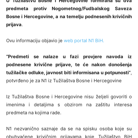
U Tužilaštvu Bosne i Hercegovine formirana su dva
predmeta protiv Nogometnog/Fudbalskog Saveza
Bosne i Hercegovine, a na temelju podnesenih krivičnih
prijava
.
Ovu informaciju objavio je
web portal N1 BiH.
“Predmeti se nalaze u fazi provjere navoda iz
podnesene krivične prijave, te će nakon donošenja
tužilačke odluke, javnost biti informisana u potpunosti”
,
potvrđeno je za N1 iz Tužilaštva Bosne i Hercegovine
Iz Tužilaštva Bosne i Hercegovine nisu željeli govoriti o
imenima i detaljima s obzirom na zaštitu interesa
predmeta na kojima rade.
N1 nezvanično saznaje da se na spisku osoba koje su
obuhvaćene krivičnim prijavama koje Tužilaštvo BiH