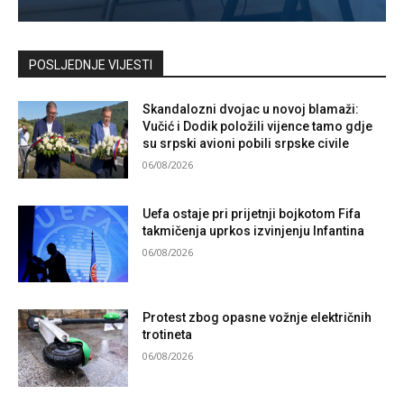
Kontaktirajte nas
POSLJEDNJE VIJESTI
Skandalozni dvojac u novoj blamaži:
Vučić i Dodik položili vijence tamo gdje
su srpski avioni pobili srpske civile
06/08/2026
Uefa ostaje pri prijetnji bojkotom Fifa
takmičenja uprkos izvinjenju Infantina
06/08/2026
Protest zbog opasne vožnje električnih
trotineta
06/08/2026