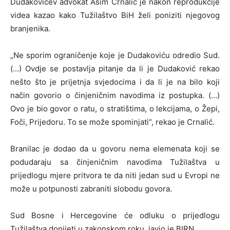
Dudakovićev advokat Asim Crnalić je nakon reprodukcije
videa kazao kako Tužilaštvo BiH želi poniziti njegovog
branjenika.
„Ne sporim ograničenje koje je Dudakoviću odredio Sud.
(…) Ovdje se postavlja pitanje da li je Dudaković rekao
nešto što je prijetnja svjedocima i da li je na bilo koji
način govorio o činjeničnim navodima iz postupka. (…)
Ovo je bio govor o ratu, o stratištima, o lekcijama, o Žepi,
Foči, Prijedoru. To se može spominjati“, rekao je Crnalić.
Branilac je dodao da u govoru nema elemenata koji se
podudaraju sa činjeničnim navodima Tužilaštva u
prijedlogu mjere pritvora te da niti jedan sud u Evropi ne
može u potpunosti zabraniti slobodu govora.
Sud Bosne i Hercegovine će odluku o prijedlogu
Tužilaštva donijeti u zakonskom roku, javio je BIRN.