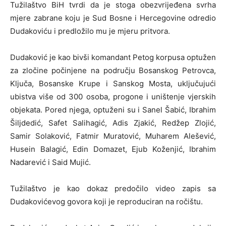
Tužilaštvo BiH tvrdi da je stoga obezvrijeđena svrha
mjere zabrane koju je Sud Bosne i Hercegovine odredio
Dudakoviću i predložilo mu je mjeru pritvora.
Dudaković je kao bivši komandant Petog korpusa optužen
za zločine počinjene na području Bosanskog Petrovca,
Ključa, Bosanske Krupe i Sanskog Mosta, uključujući
ubistva više od 300 osoba, progone i uništenje vjerskih
objekata. Pored njega, optuženi su i Sanel Šabić, Ibrahim
Šiljdedić, Safet Salihagić, Adis Zjakić, Redžep Zlojić,
Samir Solaković, Fatmir Muratović, Muharem Alešević,
Husein Balagić, Edin Domazet, Ejub Koženjić, Ibrahim
Nadarević i Said Mujić.
Tužilaštvo je kao dokaz predočilo video zapis sa
Dudakovićevog govora koji je reproduciran na ročištu.