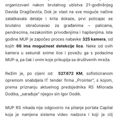
organizovani nakon brutalnog ubistva 21-godinšnjeg
Davida Dragičevića. Dok je vlast na sve moguće načine
zataškavala detalje i krila dokaze, prvi policajac se
brutalno obračunavao za građanima – palicama,
pendrecima, nezakonitim privođenjima i hapšenjima. Iste
godine MUP je započeo proces nabavke
325 kamera
, od
kojih
66 ima mogućnost detekcije lica
. Neke od ovih
kamera u sekundi snime lice i povežu ga s podacima
MUP-a, pa čak i onim koje prikuplja sa društvenih mreža.
Režim je, po cijeni od
527.672 KM
, sofisticiranom
opremom snabdjela IT tender firma „Prointer“, s kojom,
prema priznanju aktuelnog predsjednika RS Milorada
Dodika, „sarađuje“ njegov sin Igor Dodik.
MUP RS nikada nije odgovorio na pitanje portala Capital
koja je namjena sistema video nadzora i koji je cilj