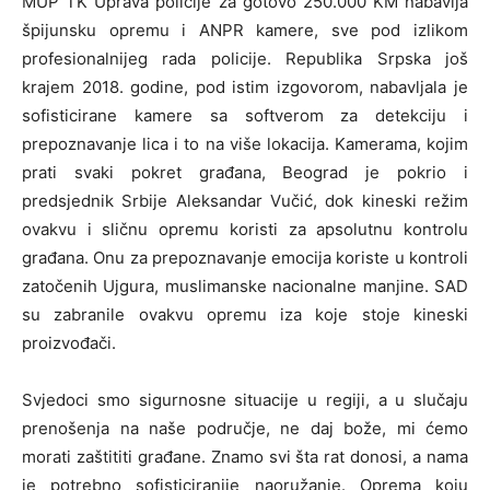
MUP TK Uprava policije za gotovo 250.000 KM nabavlja
špijunsku opremu i ANPR kamere, sve pod izlikom
profesionalnijeg rada policije. Republika Srpska još
krajem 2018. godine, pod istim izgovorom, nabavljala je
sofisticirane kamere sa softverom za detekciju i
prepoznavanje lica i to na više lokacija. Kamerama, kojim
prati svaki pokret građana, Beograd je pokrio i
predsjednik Srbije Aleksandar Vučić, dok kineski režim
ovakvu i sličnu opremu koristi za apsolutnu kontrolu
građana. Onu za prepoznavanje emocija koriste u kontroli
zatočenih Ujgura, muslimanske nacionalne manjine. SAD
su zabranile ovakvu opremu iza koje stoje kineski
proizvođači.
Svjedoci smo sigurnosne situacije u regiji, a u slučaju
prenošenja na naše područje, ne daj bože, mi ćemo
morati zaštititi građane. Znamo svi šta rat donosi, a nama
je potrebno sofisticiranije naoružanje. Oprema koju