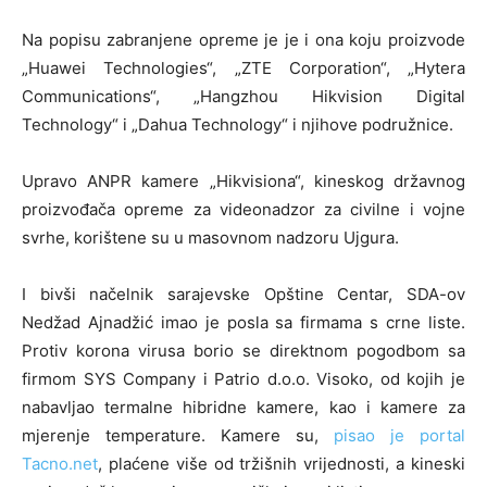
Na popisu zabranjene opreme je je i ona koju proizvode
„Huawei Technologies“, „ZTE Corporation“, „Hytera
Communications“, „Hangzhou Hikvision Digital
Technology“ i „Dahua Technology“ i njihove podružnice.
Upravo ANPR kamere „Hikvisiona“, kineskog državnog
proizvođača opreme za videonadzor za civilne i vojne
svrhe, korištene su u masovnom nadzoru Ujgura.
I bivši načelnik sarajevske Opštine Centar, SDA-ov
Nedžad Ajnadžić imao je posla sa firmama s crne liste.
Protiv korona virusa borio se direktnom pogodbom sa
firmom SYS Company i Patrio d.o.o. Visoko, od kojih je
nabavljao termalne hibridne kamere, kao i kamere za
mjerenje temperature. Kamere su,
pisao je portal
Tacno.net
, plaćene više od tržišnih vrijednosti, a kineski