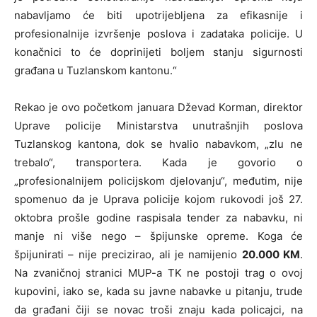
nabavljamo će biti upotrijebljena za efikasnije i
profesionalnije izvršenje poslova i zadataka policije. U
konačnici to će doprinijeti boljem stanju sigurnosti
građana u Tuzlanskom kantonu.“
Rekao je ovo početkom januara Dževad Korman, direktor
Uprave policije Ministarstva unutrašnjih poslova
Tuzlanskog kantona, dok se hvalio nabavkom, „zlu ne
trebalo“, transportera. Kada je govorio o
„profesionalnijem policijskom djelovanju“, međutim, nije
spomenuo da je Uprava policije kojom rukovodi još 27.
oktobra prošle godine raspisala tender za nabavku, ni
manje ni više nego – špijunske opreme. Koga će
špijunirati – nije precizirao, ali je namijenio
20.000 KM
.
Na zvaničnoj stranici MUP-a TK ne postoji trag o ovoj
kupovini, iako se, kada su javne nabavke u pitanju, trude
da građani čiji se novac troši znaju kada policajci, na