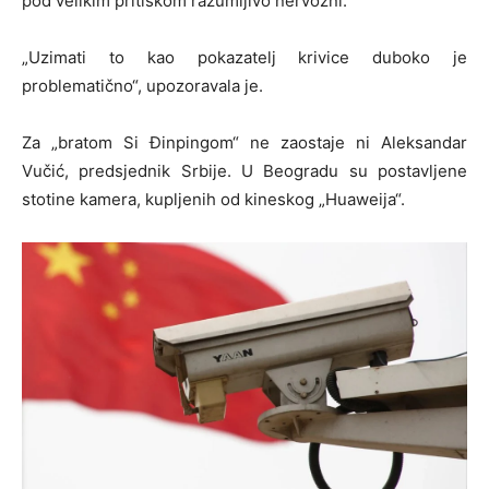
pod velikim pritiskom razumljivo nervozni.
„Uzimati to kao pokazatelj krivice duboko je
problematično“, upozoravala je.
Za „bratom Si Đinpingom“ ne zaostaje ni Aleksandar
Vučić, predsjednik Srbije. U Beogradu su postavljene
stotine kamera, kupljenih od kineskog „Huaweija“.