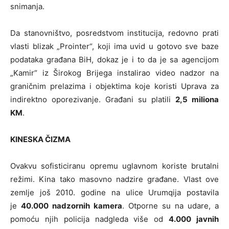
snimanja.
Da stanovništvo, posredstvom institucija, redovno prati
vlasti blizak „Prointer“, koji ima uvid u gotovo sve baze
podataka građana BiH, dokaz je i to da je sa agencijom
„Kamir“ iz Širokog Brijega instalirao video nadzor na
graničnim prelazima i objektima koje koristi Uprava za
indirektno oporezivanje. Građani su platili
2,5 miliona
KM
.
KINESKA ČIZMA
Ovakvu sofisticiranu opremu uglavnom koriste brutalni
režimi. Kina tako masovno nadzire građane. Vlast ove
zemlje još 2010. godine na ulice Urumqija postavila
je
40.000 nadzornih kamera
. Otporne su na udare, a
pomoću njih policija nadgleda više od
4.000 javnih