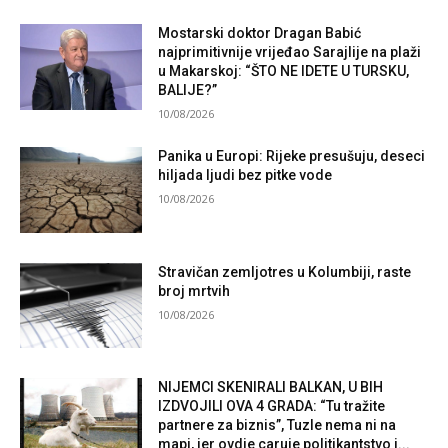
Mostarski doktor Dragan Babić
najprimitivnije vrijeđao Sarajlije na plaži
u Makarskoj: “ŠTO NE IDETE U TURSKU,
BALIJE?”
10/08/2026
Panika u Europi: Rijeke presušuju, deseci
hiljada ljudi bez pitke vode
10/08/2026
Stravičan zemljotres u Kolumbiji, raste
broj mrtvih
10/08/2026
NIJEMCI SKENIRALI BALKAN, U BIH
IZDVOJILI OVA 4 GRADA: “Tu tražite
partnere za biznis”, Tuzle nema ni na
mapi, jer ovdje caruje politikantstvo i...