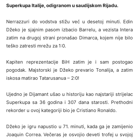
Superkupa Italije, odigranom u saudijskom Rijadu.
Nerrazzuri do vodstva stižu već u desetoj minuti. Edin
Džeko je sjajnim pasom izbacio Barrelu, a vezista Intera
zatim na drugoj strani pronašao Dimarca, kojem nije bilo
teško zatresti mrežu za 1:0.
Kapiten reprezentacije BiH zatim je i sam postogao
pogodak. Majstorski je Džeko prevario Tonalija, a zatim
iskosa matirao Tatarusanua – 2:0!
Ujedno je Dijamant ušao u historiju kao najstariji strijelac
Superkupa sa 36 godina i 307 dana starosti. Prethodni
rekorder u ovoj kategoriji bio je Cristiano Ronaldo.
Džeko je igru napustio u 71. minuti, kada ga je zamijenio
Joaquin Correa. Večeras je osvojio deveti trofej u svojoj