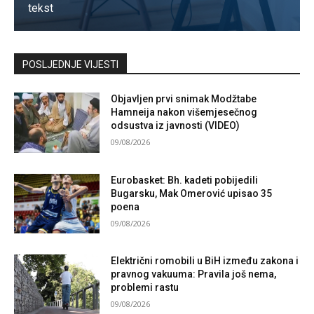
tekst
Kontaktirajte nas
POSLJEDNJE VIJESTI
Objavljen prvi snimak Modžtabe
Hamneija nakon višemjesečnog
odsustva iz javnosti (VIDEO)
09/08/2026
Eurobasket: Bh. kadeti pobijedili
Bugarsku, Mak Omerović upisao 35
poena
09/08/2026
Električni romobili u BiH između zakona i
pravnog vakuuma: Pravila još nema,
problemi rastu
09/08/2026