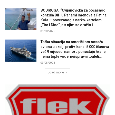
BODIROGA: “Cvijanovićka za počasnog
konzula BiH u Panami imenovala Fatiha
Kola — povezanog s narko-kartelom
„Tito i Dino“, a s njim se družio i...
09/08/2026
Teška situacija na američkom nosaču
aviona u akciji protiv Irana: 5 000 članova
već 9 mjeseci namoru,ponestaje hrane,
nema tople vode, neispravni toaleti…
09/08/2026
Load more