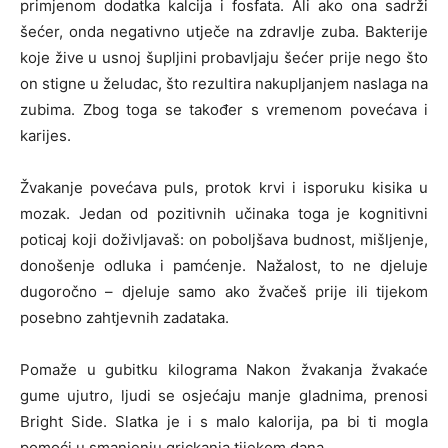
primjenom dodatka kalcija i fosfata. Ali ako ona sadrži
šećer, onda negativno utječe na zdravlje zuba. Bakterije
koje žive u usnoj šupljini probavljaju šećer prije nego što
on stigne u želudac, što rezultira nakupljanjem naslaga na
zubima. Zbog toga se također s vremenom povećava i
karijes.
Žvakanje povećava puls, protok krvi i isporuku kisika u
mozak. Jedan od pozitivnih učinaka toga je kognitivni
poticaj koji doživljavaš: on poboljšava budnost, mišljenje,
donošenje odluka i pamćenje. Nažalost, to ne djeluje
dugoročno – djeluje samo ako žvačeš prije ili tijekom
posebno zahtjevnih zadataka.
Pomaže u gubitku kilograma Nakon žvakanja žvakaće
gume ujutro, ljudi se osjećaju manje gladnima, prenosi
Bright Side. Slatka je i s malo kalorija, pa bi ti mogla
pomoći u smanjenju grickanja tijekom dana.