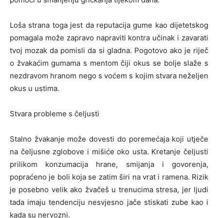
Loša strana toga jest da reputacija gume kao dijetetskog
pomagala može zapravo napraviti kontra učinak i zavarati
tvoj mozak da pomisli da si gladna. Pogotovo ako je riječ
o žvakaćim gumama s mentom čiji okus se bolje slaže s
nezdravom hranom nego s voćem s kojim stvara neželjen
okus u ustima.
Stvara probleme s čeljusti
Stalno žvakanje može dovesti do poremećaja koji utječe
na čeljusne zglobove i mišiće oko usta. Kretanje čeljusti
prilikom konzumacija hrane, smijanja i govorenja,
popraćeno je boli koja se zatim širi na vrat i ramena. Rizik
je posebno velik ako žvačeš u trenucima stresa, jer ljudi
tada imaju tendenciju nesvjesno jače stiskati zube kao i
kada su nervozni.