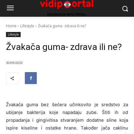
Home
Lifestyle
Žvakača guma- zdrava ili ne?
Lifestyle
Žvakača guma- zdrava ili ne?
30/09/2020
Žvakaća guma bez šećera učinkovito je sredstvo za
ubijanje bakterija koje napadaju zube. Štiti ih od
propadanja i gingivitisa stvaranjem dodatne sline koja
ispire kiseline i ostatke hrane. Također jača caklinu