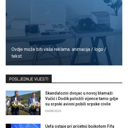
Ovdje može biti vaša reklama. animacija / logo /
tekst
Kontaktirajte nas
POSLJEDNJE VIJESTI
Skandalozni dvojac u novoj blamaži:
Vučić i Dodik položili vijence tamo gdje
su srpski avioni pobili srpske civile
06/08/2026
Uefa ostaje pri prijetnji bojkotom Fifa