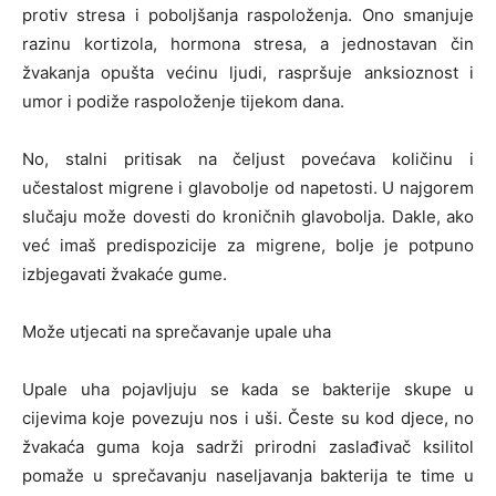
protiv stresa i poboljšanja raspoloženja. Ono smanjuje
razinu kortizola, hormona stresa, a jednostavan čin
žvakanja opušta većinu ljudi, raspršuje anksioznost i
umor i podiže raspoloženje tijekom dana.
No, stalni pritisak na čeljust povećava količinu i
učestalost migrene i glavobolje od napetosti. U najgorem
slučaju može dovesti do kroničnih glavobolja. Dakle, ako
već imaš predispozicije za migrene, bolje je potpuno
izbjegavati žvakaće gume.
Može utjecati na sprečavanje upale uha
Upale uha pojavljuju se kada se bakterije skupe u
cijevima koje povezuju nos i uši. Česte su kod djece, no
žvakaća guma koja sadrži prirodni zaslađivač ksilitol
pomaže u sprečavanju naseljavanja bakterija te time u