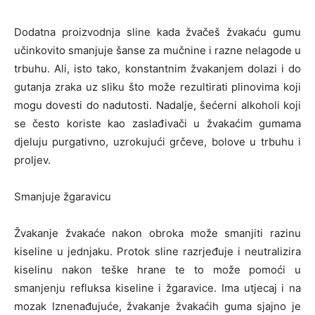
Dodatna proizvodnja sline kada žvačeš žvakaću gumu
učinkovito smanjuje šanse za mučnine i razne nelagode u
trbuhu. Ali, isto tako, konstantnim žvakanjem dolazi i do
gutanja zraka uz sliku što može rezultirati plinovima koji
mogu dovesti do nadutosti. Nadalje, šećerni alkoholi koji
se često koriste kao zaslađivači u žvakaćim gumama
djeluju purgativno, uzrokujući grčeve, bolove u trbuhu i
proljev.
Smanjuje žgaravicu
Žvakanje žvakaće nakon obroka može smanjiti razinu
kiseline u jednjaku. Protok sline razrjeđuje i neutralizira
kiselinu nakon teške hrane te to može pomoći u
smanjenju refluksa kiseline i žgaravice. Ima utjecaj i na
mozak Iznenađujuće, žvakanje žvakaćih guma sjajno je