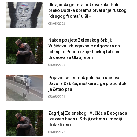
Ukrajinski general otkriva kako Putin
preko Dodika sprema otvaranje ruskog
“drugog fronta” u BiH
08/08/2026
Nakon posjete Zelenskog Srbiji:
Vučićevo izbjegavanje odgovora na
pitanja o Putinu i zajedničkoj fabrici
dronova sa Ukrajinom
08/08/2026
Pojavio se snimak pokušaja ubistva
Davora Dabića, muškarac ga pratio dok
je šetao psa
08/08/2026
Zagrljaj Zelenskog i Vučića u Beogradu
izazvao haos u Srbiji,režimski mediji
dotakli dno…
08/08/2026