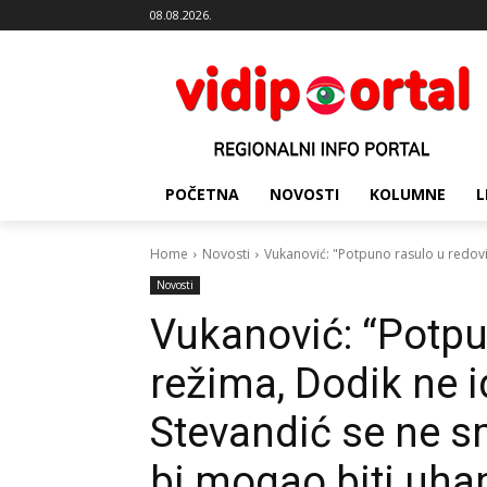
08.08.2026.
POČETNA
NOVOSTI
KOLUMNE
L
Home
Novosti
Vukanović: "Potpuno rasulo u redovi
Novosti
Vukanović: “Potpu
režima, Dodik ne 
Stevandić se ne smij
bi mogao biti uha