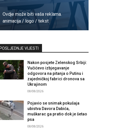
Ovdje može biti vaša reklama.
animacija / logo / tekst
Kontaktirajte nas
POSLJEDNJE VIJESTI
Nakon posjete Zelenskog Srbiji:
Vučićevo izbjegavanje
odgovora na pitanja o Putinu i
zajedničkoj fabrici dronova sa
Ukrajinom
08/08/2026
Pojavio se snimak pokušaja
ubistva Davora Dabića,
muškarac ga pratio dok je šetao
psa
08/08/2026