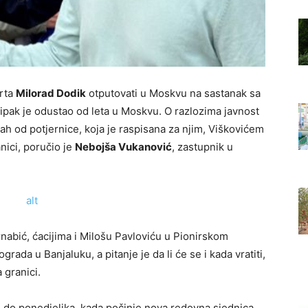
arta
Milorad Dodik
otputovati u Moskvu na sastanak sa
 ipak je odustao od leta u Moskvu. O razlozima javnost
rah od potjernice, koja je raspisana za njim, Viškovićem
nici, poručio je
Nebojša Vukanović
, zastupnik u
rnabić, ćacijima i Milošu Pavloviću u Pionirskom
ograda u Banjaluku, a pitanje je da li će se i kada vratiti,
 granici.
ati do ponedjeljka, kada počinje nova redovna sjednica