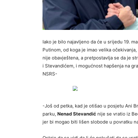
Iako je bilo najavljeno da će u srijedu 19. m
Putinom, od koga je imao velika očekivanja,
nije obavještena, a pretpostavlja se da je st
i Stevandićem, i mogućnost hapšenja na gra
NSRS-
-Još od petka, kad je otišao u posjetu Ani B
parku,
Nenad Stevandić
nije se vratio iz Be
jer bi mogao biti lišen slobode u povratku na
Ostaje da se vidi da li će pokušati da se vr