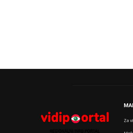
MA
Za v