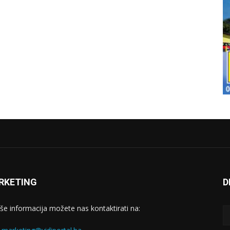
RKETING
D
iše informacija možete nas kontaktirati na: