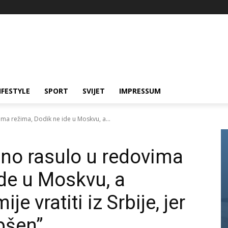
IFESTYLE
SPORT
SVIJET
IMPRESSUM
ma režima, Dodik ne ide u Moskvu, a...
no rasulo u redovima
ide u Moskvu, a
e vratiti iz Srbije, jer
pšen”