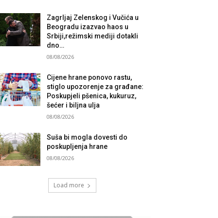
Zagrljaj Zelenskog i Vučića u
Beogradu izazvao haos u
Srbiji,režimski mediji dotakli
dno…
08/08/2026
Cijene hrane ponovo rastu,
stiglo upozorenje za građane:
Poskupjeli pšenica, kukuruz,
šećer i biljna ulja
08/08/2026
Suša bi mogla dovesti do
poskupljenja hrane
08/08/2026
Load more