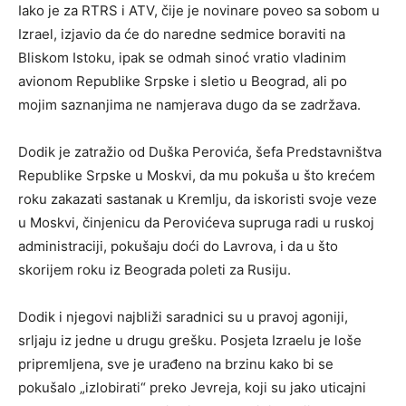
Iako je za RTRS i ATV, čije je novinare poveo sa sobom u
Izrael, izjavio da će do naredne sedmice boraviti na
Bliskom Istoku, ipak se odmah sinoć vratio vladinim
avionom Republike Srpske i sletio u Beograd, ali po
mojim saznanjima ne namjerava dugo da se zadržava.
Dodik je zatražio od Duška Perovića, šefa Predstavništva
Republike Srpske u Moskvi, da mu pokuša u što krećem
roku zakazati sastanak u Kremlju, da iskoristi svoje veze
u Moskvi, činjenicu da Perovićeva supruga radi u ruskoj
administraciji, pokušaju doći do Lavrova, i da u što
skorijem roku iz Beograda poleti za Rusiju.
Dodik i njegovi najbliži saradnici su u pravoj agoniji,
srljaju iz jedne u drugu grešku. Posjeta Izraelu je loše
pripremljena, sve je urađeno na brzinu kako bi se
pokušalo „izlobirati“ preko Jevreja, koji su jako uticajni