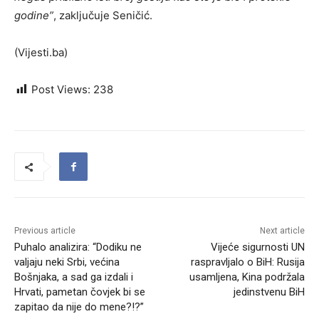
godine”
, zaključuje Seničić.
(Vijesti.ba)
Post Views:
238
Previous article
Next article
Puhalo analizira: “Dodiku ne
Vijeće sigurnosti UN
valjaju neki Srbi, većina
raspravljalo o BiH: Rusija
Bošnjaka, a sad ga izdali i
usamljena, Kina podržala
Hrvati, pametan čovjek bi se
jedinstvenu BiH
zapitao da nije do mene?!?”