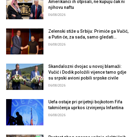
Amerikanci ih otpisali, ne kupuju čak ni
njihovu naftu
06/08/2026
Zelenski stiže u Srbiju: Primiće ga Vučić,
a Putin će, za sada, samo gledati…
06/08/2026
Skandalozni dvojac u novoj blamaži:
Vučić i Dodik položili vijence tamo gdje
su srpski avioni pobili srpske civile
06/08/2026
Uefa ostaje pri prijetnji bojkotom Fifa
takmičenja uprkos izvinjenju Infantina
06/08/2026