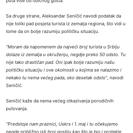
puta više od običnog gosta.
Sa druge strane, Aleksandar Seničić navodi podatak da
nije toliki pad posjeta turista iz zemalja regiona, što vidi u
tome da on bolje razumiju političku situaciju.
“Moram da napomenem da najveći broj turista u Srbiju
dolaze iz zemalja u okruženju, negdje preko 50 odsto. Tu
nije tako drastičan pad. Oni ipak bolje razumiju našu
političku situaciju i ove okolnosti u kojima se nalazimo i
nekako tu nema većeg pada, oko desetak odsto”
, navodi
Seničić.
Seničić kaže da nema većeg otkazivanja porodičnih
putovanja.
“Predstoje nam praznici, Uskrs i 1. maj i tu očekujemo
negde približno isti broj gostiju kao što je bio i protekle