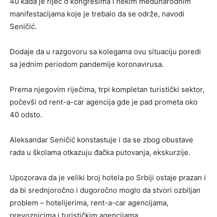
40 kada je riječ o kongresima i nekim međunarodnim
manifestacijama koje je trebalo da se održe, navodi
Seničić.
Dodaje da u razgovoru sa kolegama ovu situaciju poredi
sa jednim periodom pandemije koronavirusa.
Prema njegovim riječima, trpi kompletan turistički sektor,
počevši od rent-a-car agencija gde je pad prometa oko
40 odsto.
Aleksandar Seničić konstastuje i da se zbog obustave
rada u školama otkazuju đačka putovanja, ekskurzije.
Upozorava da je veliki broj hotela po Srbiji ostaje prazan i
da bi srednjoročno i dugoročno moglo da stvori ozbiljan
problem – hotelijerima, rent-a-car agencijama,
prevoznicima i turističkim agencijama.