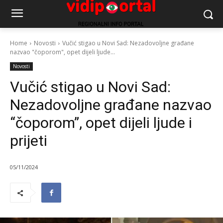
Home
Novosti
Vučić stigao u Novi Sad: Nezadovoljne građane
nazvao "čoporom", opet dijeli ljude...
Novosti
Vučić stigao u Novi Sad:
Nezadovoljne građane nazvao
“čoporom”, opet dijeli ljude i
prijeti
05/11/2024