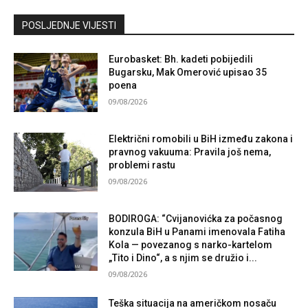
Kontaktirajte nas
POSLJEDNJE VIJESTI
Eurobasket: Bh. kadeti pobijedili
Bugarsku, Mak Omerović upisao 35
poena
09/08/2026
Električni romobili u BiH između zakona i
pravnog vakuuma: Pravila još nema,
problemi rastu
09/08/2026
BODIROGA: “Cvijanovićka za počasnog
konzula BiH u Panami imenovala Fatiha
Kola — povezanog s narko-kartelom
„Tito i Dino“, a s njim se družio i...
09/08/2026
Teška situacija na američkom nosaču