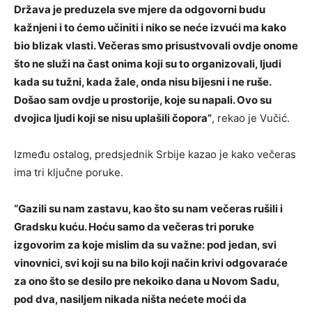
Država je preduzela sve mjere da odgovorni budu
kažnjeni i to ćemo učiniti i niko se neće izvući ma kako
bio blizak vlasti. Večeras smo prisustvovali ovdje onome
što ne služi na čast onima koji su to organizovali, ljudi
kada su tužni, kada žale, onda nisu bijesni i ne ruše.
Došao sam ovdje u prostorije, koje su napali. Ovo su
dvojica ljudi koji se nisu uplašili čopora”
, rekao je Vučić.
Između ostalog, predsjednik Srbije kazao je kako večeras
ima tri ključne poruke.
“Gazili su nam zastavu, kao što su nam večeras rušili i
Gradsku kuću. Hoću samo da večeras tri poruke
izgovorim za koje mislim da su važne: pod jedan, svi
vinovnici, svi koji su na bilo koji način krivi odgovaraće
za ono što se desilo pre nekoiko dana u Novom Sadu,
pod dva, nasiljem nikada ništa nećete moći da