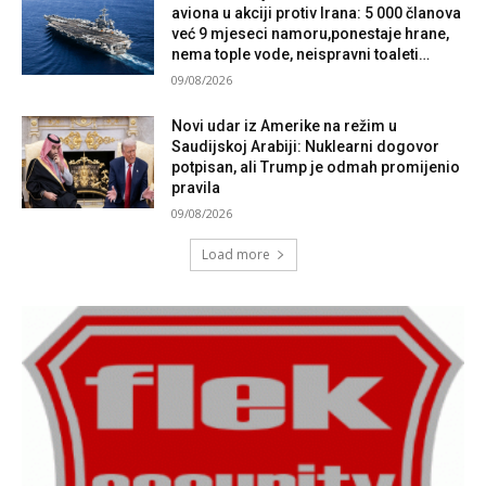
aviona u akciji protiv Irana: 5 000 članova
već 9 mjeseci namoru,ponestaje hrane,
nema tople vode, neispravni toaleti…
09/08/2026
Novi udar iz Amerike na režim u
Saudijskoj Arabiji: Nuklearni dogovor
potpisan, ali Trump je odmah promijenio
pravila
09/08/2026
Load more