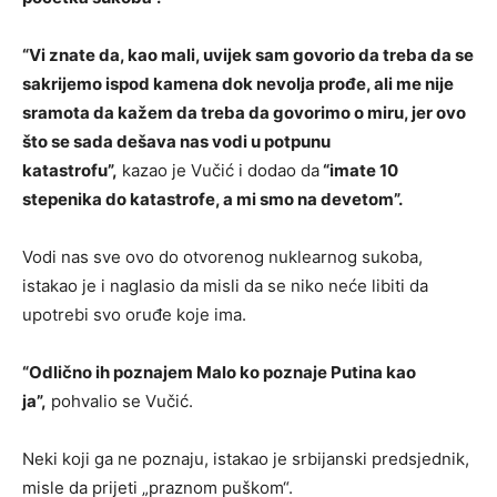
“Vi znate da, kao mali, uvijek sam govorio da treba da se
sakrijemo ispod kamena dok nevolja prođe, ali me nije
sramota da kažem da treba da govorimo o miru, jer ovo
što se sada dešava nas vodi u potpunu
katastrofu”,
kazao je Vučić i dodao da
“imate 10
stepenika do katastrofe, a mi smo na devetom”.
Vodi nas sve ovo do otvorenog nuklearnog sukoba,
istakao je i naglasio da misli da se niko neće libiti da
upotrebi svo oruđe koje ima.
“Odlično ih poznajem Malo ko poznaje Putina kao
ja”,
pohvalio se Vučić.
Neki koji ga ne poznaju, istakao je srbijanski predsjednik,
misle da prijeti „praznom puškom“.