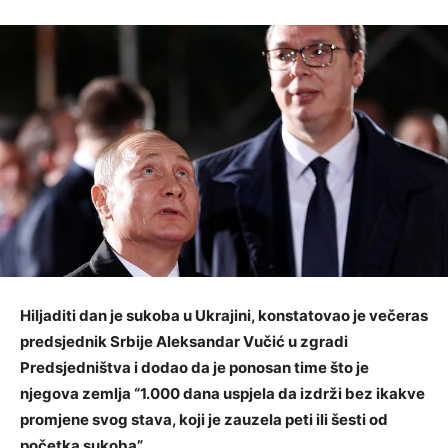
Hiljaditi dan je sukoba u Ukrajini, konstatovao je večeras
predsjednik Srbije Aleksandar Vučić u zgradi
Predsjedništva i dodao da je ponosan time što je
njegova zemlja “1.000 dana uspjela da izdrži bez ikakve
promjene svog stava, koji je zauzela peti ili šesti od
početka sukoba”.