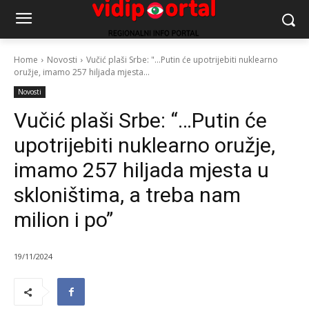
Home
Novosti
Vučić plaši Srbe: "...Putin će upotrijebiti nuklearno
oružje, imamo 257 hiljada mjesta...
Novosti
Vučić plaši Srbe: “…Putin će
upotrijebiti nuklearno oružje,
imamo 257 hiljada mjesta u
skloništima, a treba nam
milion i po”
19/11/2024