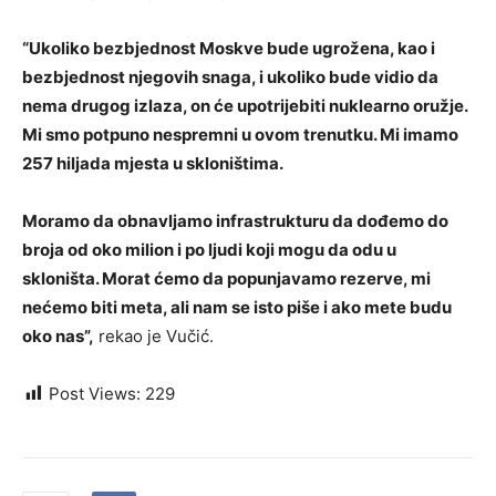
“Ukoliko bezbjednost Moskve bude ugrožena, kao i
bezbjednost njegovih snaga, i ukoliko bude vidio da
nema drugog izlaza, on će upotrijebiti nuklearno oružje.
Mi smo potpuno nespremni u ovom trenutku. Mi imamo
257 hiljada mjesta u skloništima.
Moramo da obnavljamo infrastrukturu da dođemo do
broja od oko milion i po ljudi koji mogu da odu u
skloništa. Morat ćemo da popunjavamo rezerve, mi
nećemo biti meta, ali nam se isto piše i ako mete budu
oko nas”,
rekao je Vučić.
Post Views:
229