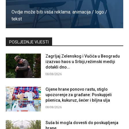
Ovdje može biti vaša reklama. animacija / logo /
tekst
Kontaktirajte nas
POSLJEDNJE VIJESTI
Zagrljaj Zelenskog i Vučića u Beogradu
izazvao haos u Srbiji,režimski mediji
dotakli dno…
08/08/2026
Cijene hrane ponovo rastu, stiglo
upozorenje za građane: Poskupjeli
pšenica, kukuruz, šećer i biljna ulja
08/08/2026
Suša bi mogla dovesti do poskupljenja
hrane